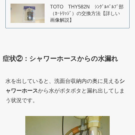
TOTO THY582N ｼﾝｸﾞﾙﾊﾞﾙﾌﾞ部
（ｶｰﾄﾘｯｼﾞ）の交換方法【詳しい
画像解説】
症状②：シャワーホースからの水漏れ
水を出していると、洗面台収納内の奥に見える
シ
ャワーホース
から水がボタボタと漏れ出してしま
う状況です。