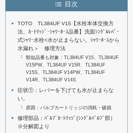
目次
TOTO TL384UF V15【水栓本体交換方
法、ｶｰﾄﾘｯｼﾞ･ｼｬﾜｰﾎｰｽ品番】洗面ｼﾝｸﾞﾙﾚﾊﾞｰ
式ｼｬﾜｰ水栓<水が止まらない。ｼｬﾜｰﾎｰｽから
水漏れ＞ 修理方法
類似品番も対象：TL384UF V15、TL384UF
V15PW、TL384UF V15R、TL384UF
V15S、TL384UF V14PW、TL384UF
V14R、TL384UF V14S
症状①：レバーを下げても水が止まらな
い。
原因：バルブカートリッジの消耗・破損
修理部品：ﾊﾞﾙﾌﾞｶｰﾄﾘｯｼﾞ(ｼﾝｸﾞﾙﾊﾞﾙﾌﾞ部）
※分解図より