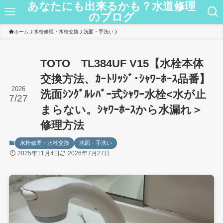
あなたにも出来るかも？水道修理
のブログ
ホーム
水栓修理・水栓交換
洗面・手洗い
TOTO TL384UF V15【水栓本体
交換方法、ｶｰﾄﾘｯｼﾞ･ｼｬﾜｰﾎｰｽ品番】
2026
洗面ｼﾝｸﾞﾙﾚﾊﾞｰ式ｼｬﾜｰ水栓<水が止
7/27
まらない。ｼｬﾜｰﾎｰｽから水漏れ＞
修理方法
水栓修理・水栓交換
洗面・手洗い
2025年11月4日
2026年7月27日