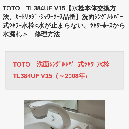
TOTO TL384UF V15【水栓本体交換方
法、ｶｰﾄﾘｯｼﾞ･ｼｬﾜｰﾎｰｽ品番】洗面ｼﾝｸﾞﾙﾚﾊﾞｰ
式ｼｬﾜｰ水栓<水が止まらない。ｼｬﾜｰﾎｰｽから
水漏れ＞ 修理方法
TOTO 洗面ｼﾝｸﾞﾙﾚﾊﾞｰ式ｼｬﾜｰ水栓
TL384UF V15
（～2008年
）