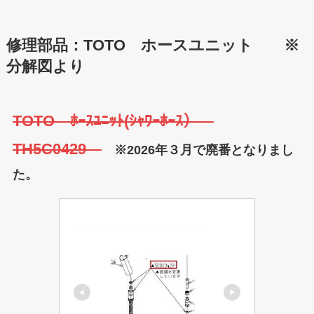
修理部品：TOTO ホースユニット ※
分解図より
TOTO ﾎｰｽﾕﾆｯﾄ(ｼｬﾜｰﾎｰｽ）
TH5C0429
※2026年３月で廃番となりまし
た。