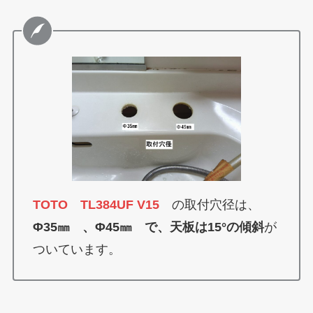
TOTO TL384UF V15
の取付穴径は、
Φ35㎜ 、Φ45㎜ で、天板は15°の傾斜
が
ついています。