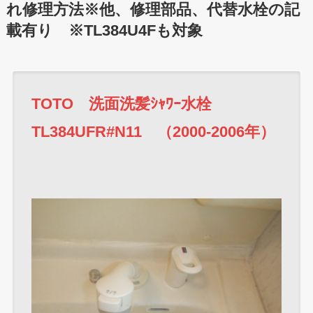
れ修理方法※他、修理部品、代替水栓の記
載有り ※TL384U4Fも対象
TOTO 洗面洗髪ｼｬﾜｰ水栓
TL384UFR#N11 （2000-2006年）