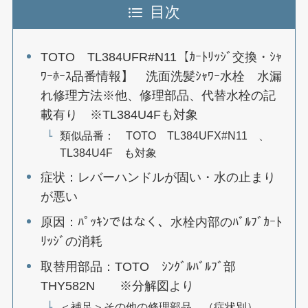
目次
TOTO TL384UFR#N11【ｶｰﾄﾘｯｼﾞ交換・ｼｬ
ﾜｰﾎｰｽ品番情報】 洗面洗髪ｼｬﾜｰ水栓 水漏
れ修理方法※他、修理部品、代替水栓の記
載有り ※TL384U4Fも対象
類似品番： TOTO TL384UFX#N11 、
TL384U4F も対象
症状：レバーハンドルが固い・水の止まり
が悪い
原因：ﾊﾟｯｷﾝではなく、水栓内部のﾊﾞﾙﾌﾞｶｰﾄ
ﾘｯｼﾞの消耗
取替用部品：TOTO ｼﾝｸﾞﾙﾊﾞﾙﾌﾞ部
THY582N ※分解図より
＜補足＞その他の修理部品 （症状別）