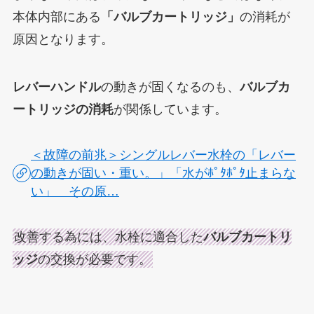
本体
内部にある
「バルブカートリッジ」
の消耗が
原因となります。
レバーハンドル
の動きが固くなるのも、
バルブカ
ートリッジの消耗
が関係しています。
＜故障の前兆＞シングルレバー水栓の「レバー
の動きが固い・重い。」「水がﾎﾟﾀﾎﾟﾀ止まらな
い」 その原…
改善する為には、水栓に適合した
バルブカートリ
ッジ
の交換が必要です。