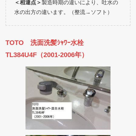
＜相違点＞
製造時期の違いにより、吐水の
水の出方の違います。（整流→ソフト）
TOTO 洗面洗髪ｼｬﾜｰ水栓
TL384U4F（2001-2006年）