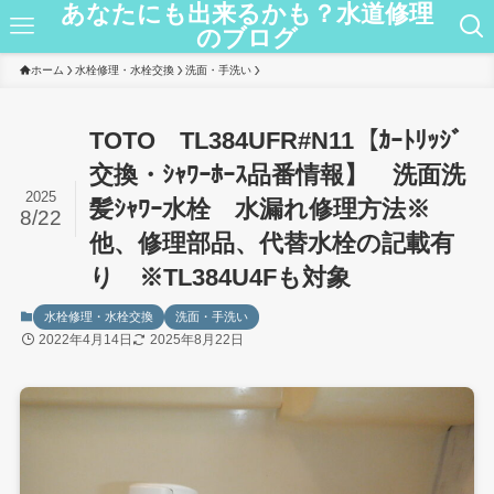
あなたにも出来るかも？水道修理
のブログ
ホーム
水栓修理・水栓交換
洗面・手洗い
TOTO TL384UFR#N11【ｶｰﾄﾘｯｼﾞ
交換・ｼｬﾜｰﾎｰｽ品番情報】 洗面洗
2025
髪ｼｬﾜｰ水栓 水漏れ修理方法※
8/22
他、修理部品、代替水栓の記載有
り ※TL384U4Fも対象
水栓修理・水栓交換
洗面・手洗い
2022年4月14日
2025年8月22日