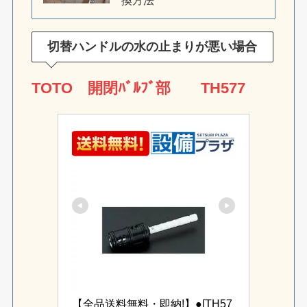
切替ハンドルの水の止まりが悪い場合
TOTO 開閉ﾊﾞﾙﾌﾞ部 TH577
【全品送料無料・即納!】●[TH57