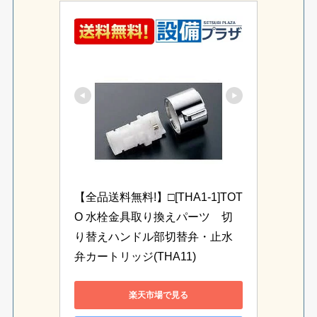
【全品送料無料!】□[THA1-1]TOT
O 水栓金具取り換えパーツ　切
り替えハンドル部切替弁・止水
弁カートリッジ(THA11)
楽天市場で見る