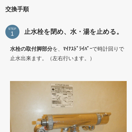
交換手順
STEP
止水栓を閉め、水・湯を止める。
水栓の取付脚部分
を、
ﾏｲﾅｽﾄﾞﾗｲﾊﾞｰ
で時計回りで
止水出来ます。（左右行います。）