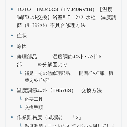
TOTO TMJ40C3（TMJ40RV1B）【温度
調節ﾕﾆｯﾄ交換】浴室ｻｰﾓ・ｼｬﾜｰ水栓 温度調
節（ｻｰﾓｽﾀｯﾄ）不具合修理方法
症状
原因
修理部品 温度調節ﾕﾆｯﾄ・ﾊﾝﾄﾞﾙ
部 ※分解図より
補足：その他修理部品、 開閉ﾊﾞﾙﾌﾞ部、切
替えﾊﾝﾄﾞﾙ部
温度調節ﾕﾆｯﾄ（TH576S） 交換方法
必要工具
交換手順
作業難易度（5段階） 「2」
温度調節ユニットのスピンドルを回してしま