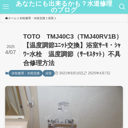
あなたにも出来るかも？水道修理
のブログ
ホーム
水栓修理・水栓交換
浴室
TOTO TMJ40C3（TMJ40RV1B）
【温度調節ﾕﾆｯﾄ交換】浴室ｻｰﾓ・ｼｬ
2025
4/07
ﾜｰ水栓 温度調節（ｻｰﾓｽﾀｯﾄ）不具
合修理方法
2021年9月10日
2025年4月7日
水栓修理・水栓交換
浴室