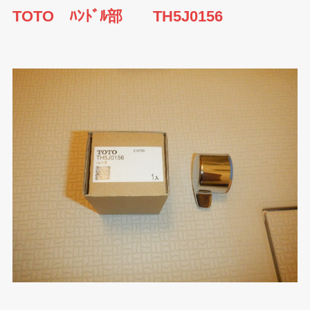
TOTO ﾊﾝﾄﾞﾙ部 TH5J0156