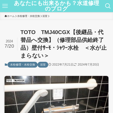
あなたにも出来るかも？水道修理
のブログ
ホーム
水栓修理・水栓交換
浴室
TOTO TMJ40CGX【後継品・代
替品へ交換】（修理部品供給終了
2024
7/20
品）壁付ｻｰﾓ・ｼｬﾜｰ水栓 ＜水が止
まらない＞
2022年7月21日
2024年7月20日
水栓修理・水栓交換
浴室