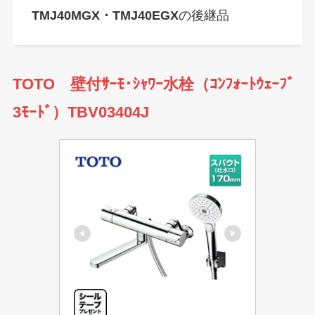
TMJ40MGX・TMJ40EGX
の後継品
TOTO 壁付ｻｰﾓ･ｼｬﾜｰ水栓（ｺﾝﾌｫｰﾄｳｪｰﾌﾞ
3ﾓｰﾄﾞ）TBV03404J