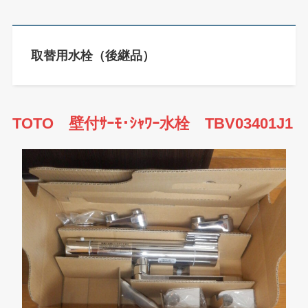
取替用水栓（後継品）
TOTO 壁付ｻｰﾓ･ｼｬﾜｰ水栓 TBV03401J1