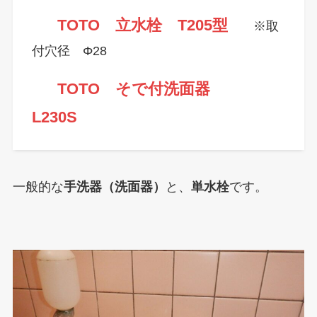
TOTO 立水栓 T205型
※取
付穴径 Φ28
TOTO そで付洗面器
L230S
一般的な
手洗器（洗面器）
と、
単水栓
です。