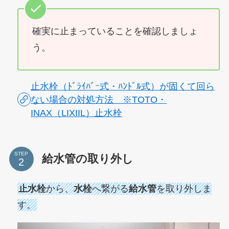
確実に止まっていることを確認しましょ
う。
止水栓（ﾄﾞﾗｲﾊﾞｰ式・ﾊﾝﾄﾞﾙ式）が固くて回ら
ない場合の対処方法 ※TOTO・
INAX（LIXIIL）止水栓
STEP
給水管の取り外し
止水栓
から、
水栓
へ繋がる
給水管
を取り外しま
す。