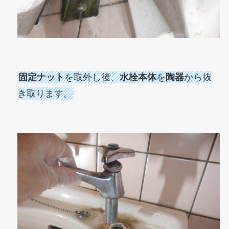
固定ナット
を取外し後、
水栓本体
を
陶器
から抜
き取ります。