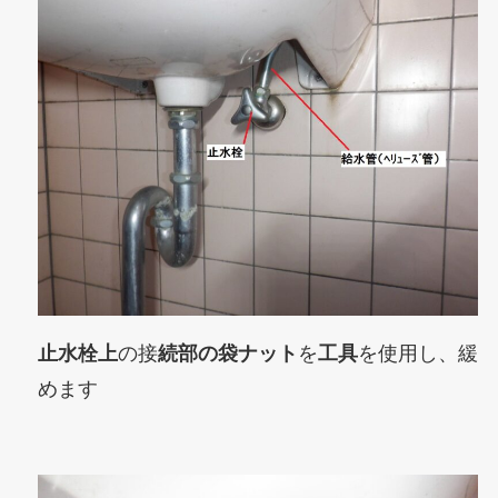
止水栓上
の接
続部の袋ナット
を
工具
を使用し、緩
めます