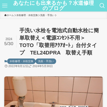
あなたにも出来るかも？水道修理
のブログ
ホーム
水栓修理・水栓交換
洗面・手洗い
手洗い水栓を電池式自動水栓に簡
単取替え＜電源ｺﾝｾﾝﾄ不用＞
2024
5/30
TOTO「取替用ｱｸｱｵｰﾄ」台付タイ
プ TEL24DPRA 取替え手順
水栓修理・水栓交換
洗面・手洗い
2022年9月12日
2024年5月30日