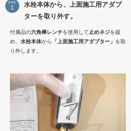
水栓本体から、上面施工用アダプ
STEP
ターを取り外す。
付属品の
六角棒レンチ
を使用して
止めネジ
を緩
め、
水栓本体
から
「上面施工用アダプター」
を取
り外します。