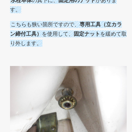
水栓本体
の真下に、
固定用のナット
がありま
す。
こちらも狭い箇所ですので、
専用工具（立カラ
ン締付工具）
を使用して、
固定ナット
を緩めて取
り外します。