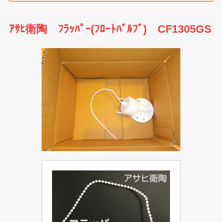
ｱｻﾋ衛陶 ﾌﾗｯﾊﾟｰ(ﾌﾛｰﾄﾊﾞﾙﾌﾞ) CF1305GS