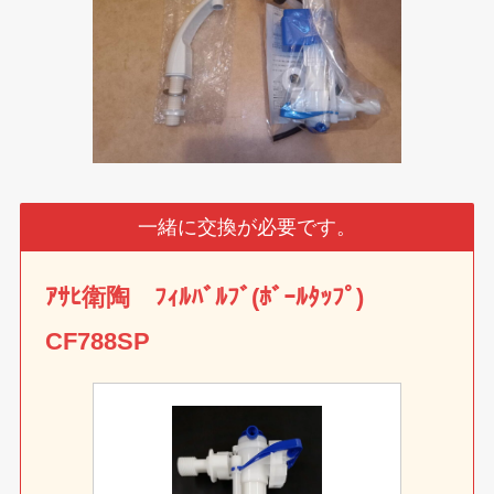
一緒に交換が必要です。
ｱｻﾋ衛陶 ﾌｨﾙﾊﾞﾙﾌﾞ(ﾎﾞｰﾙﾀｯﾌﾟ)
CF788SP