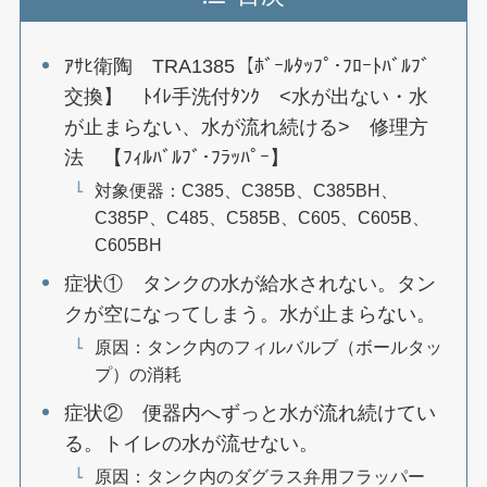
ｱｻﾋ衛陶 TRA1385【ﾎﾞｰﾙﾀｯﾌﾟ･ﾌﾛｰﾄﾊﾞﾙﾌﾞ
交換】 ﾄｲﾚ手洗付ﾀﾝｸ <水が出ない・水
が止まらない、水が流れ続ける> 修理方
法 【ﾌｨﾙﾊﾞﾙﾌﾞ･ﾌﾗｯﾊﾟｰ】
対象便器：C385、C385B、C385BH、
C385P、C485、C585B、C605、C605B、
C605BH
症状① タンクの水が給水されない。タン
クが空になってしまう。水が止まらない。
原因：タンク内のフィルバルブ（ボールタッ
プ）の消耗
症状② 便器内へずっと水が流れ続けてい
る。トイレの水が流せない。
原因：タンク内のダグラス弁用フラッパー