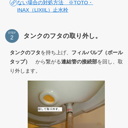
ない場合の対処方法 ※TOTO・
INAX（LIXIIL）止水栓
STEP
タンクのフタの取り外し。
タンクのフタ
を持ち上げ、
フィルバルブ（ボール
タップ）
から繋がる
連結管の接続部
を回し、取
り外します。