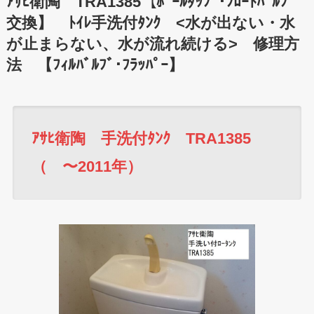
ｱｻﾋ衛陶 TRA1385【ﾎﾞｰﾙﾀｯﾌﾟ･ﾌﾛｰﾄﾊﾞﾙﾌﾞ
交換】 ﾄｲﾚ手洗付ﾀﾝｸ <水が出ない・水
が止まらない、水が流れ続ける> 修理方
法 【ﾌｨﾙﾊﾞﾙﾌﾞ･ﾌﾗｯﾊﾟｰ】
ｱｻﾋ衛陶 手洗付ﾀﾝｸ TRA1385
（ 〜2011年）