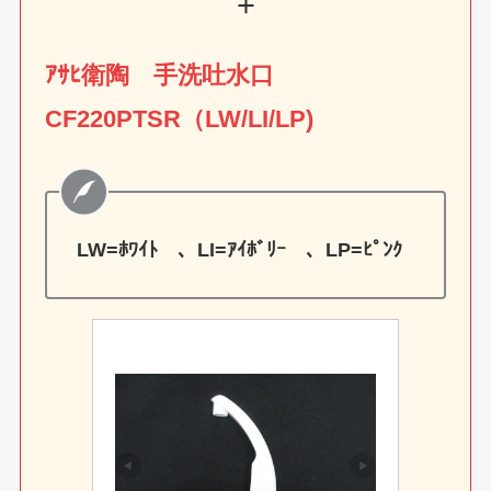
+
ｱｻﾋ衛陶 手洗吐水口
CF220PTSR（LW/LI/LP)
LW=ﾎﾜｲﾄ 、LI=ｱｲﾎﾞﾘｰ 、LP=ﾋﾟﾝｸ