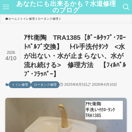
あなたにも出来るかも？水道修理
のブログ
ホーム
トイレ修理
ロータンク修理
ｱｻﾋ衛陶 TRA1385【ﾎﾞｰﾙﾀｯﾌﾟ･ﾌﾛｰ
ﾄﾊﾞﾙﾌﾞ交換】 ﾄｲﾚ手洗付ﾀﾝｸ <水
2026
が出ない・水が止まらない、水が
4/10
流れ続ける> 修理方法 【ﾌｨﾙﾊﾞﾙ
ﾌﾞ･ﾌﾗｯﾊﾟｰ】
2025年8月5日
2026年4月10日
トイレ修理
ロータンク修理