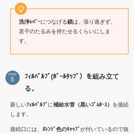
洗浄ﾚﾊﾞｰ
につなげる
鎖
は、張り過ぎず、
若干のたるみを持たせるくらいにしま
す。
ﾌｨﾙﾊﾞﾙﾌﾞ(ﾎﾞｰﾙﾀｯﾌﾟ）を組み立て
STEP
る。
新しい
ﾌｨﾙﾊﾞﾙﾌﾞ
に
補給水管（黒いｺﾞﾑﾎｰｽ）
を接続
します。
接続口には、
ｵﾚﾝｼﾞ色のｷｬｯﾌﾟ
が付いているので抜