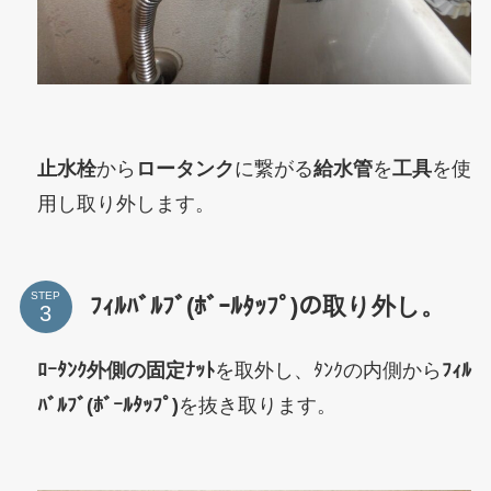
止水栓
から
ロータンク
に繋がる
給水管
を
工具
を使
用し取り外します。
STEP
ﾌｨﾙﾊﾞﾙﾌﾞ(ﾎﾞｰﾙﾀｯﾌﾟ)の取り外し。
ﾛｰﾀﾝｸ外側の固定ﾅｯﾄ
を取外し、ﾀﾝｸの内側から
ﾌｨﾙ
ﾊﾞﾙﾌﾞ(ﾎﾞｰﾙﾀｯﾌﾟ)
を抜き取ります。