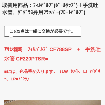
取替用部品：ﾌｨﾙﾊﾞﾙﾌﾞ(ﾎﾞｰﾙﾀｯﾌﾟ)＋手洗吐
水管、ﾀﾞｸﾞﾗｽ弁用ﾌﾗｯﾊﾟｰ(ﾌﾛｰﾄﾊﾞﾙﾌﾞ)
この2点は一緒に交換が必要です。
ｱｻﾋ衛陶 ﾌｨﾙﾊﾞﾙﾌﾞ CF788SP + 手洗吐
水管 CF220PTSR■
■には、色品番が入ります。（LW=ﾎﾜｲﾄ、LI=ｱｲﾎﾞﾘ
ｰ、LP=ﾋﾟﾝｸ）