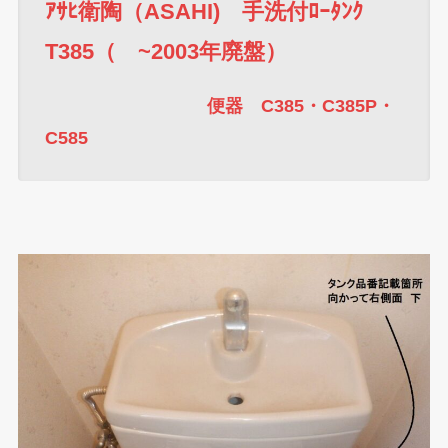
ｱｻﾋ衛陶（ASAHI) 手洗付ﾛｰﾀﾝｸ
T385
（ ~2003年廃盤）
便器 C385・C385P・
C585