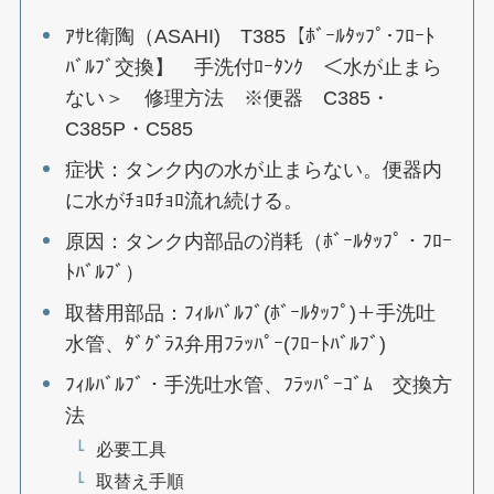
ｱｻﾋ衛陶（ASAHI) T385【ﾎﾞｰﾙﾀｯﾌﾟ･ﾌﾛｰﾄ
ﾊﾞﾙﾌﾞ交換】 手洗付ﾛｰﾀﾝｸ ＜水が止まら
ない＞ 修理方法 ※便器 C385・
C385P・C585
症状：タンク内の水が止まらない。便器内
に水がﾁｮﾛﾁｮﾛ流れ続ける。
原因：タンク内部品の消耗（ﾎﾞｰﾙﾀｯﾌﾟ・ﾌﾛｰ
ﾄﾊﾞﾙﾌﾞ）
取替用部品：ﾌｨﾙﾊﾞﾙﾌﾞ(ﾎﾞｰﾙﾀｯﾌﾟ)＋手洗吐
水管、ﾀﾞｸﾞﾗｽ弁用ﾌﾗｯﾊﾟｰ(ﾌﾛｰﾄﾊﾞﾙﾌﾞ)
ﾌｨﾙﾊﾞﾙﾌﾞ・手洗吐水管、ﾌﾗｯﾊﾟｰｺﾞﾑ 交換方
法
必要工具
取替え手順