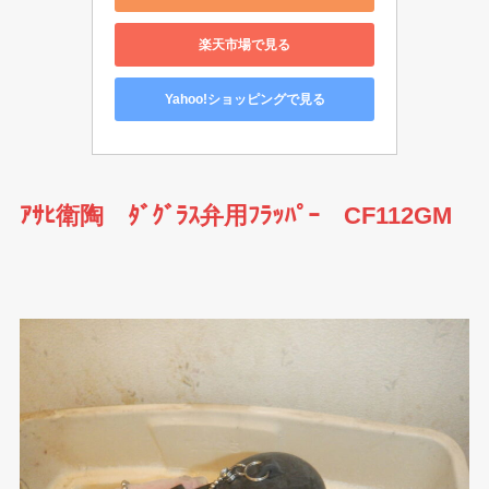
楽天市場で見る
Yahoo!ショッピングで見る
ｱｻﾋ衛陶 ﾀﾞｸﾞﾗｽ弁用ﾌﾗｯﾊﾟｰ CF112GM