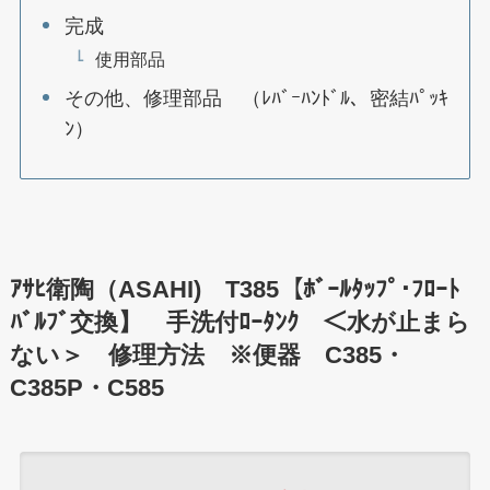
完成
使用部品
その他、修理部品 （ﾚﾊﾞｰﾊﾝﾄﾞﾙ、密結ﾊﾟｯｷ
ﾝ）
ｱｻﾋ衛陶（ASAHI) T385【ﾎﾞｰﾙﾀｯﾌﾟ･ﾌﾛｰﾄ
ﾊﾞﾙﾌﾞ交換】 手洗付ﾛｰﾀﾝｸ ＜水が止まら
ない＞ 修理方法 ※便器 C385・
C385P・C585