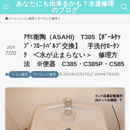
あなたにも出来るかも？水道修理
のブログ
ホーム
トイレ修理
ロータンク修理
ｱｻﾋ衛陶（ASAHI) T385【ﾎﾞｰﾙﾀｯ
ﾌﾟ･ﾌﾛｰﾄﾊﾞﾙﾌﾞ交換】 手洗付ﾛｰﾀﾝ
2024
7/20
ｸ ＜水が止まらない＞ 修理方
法 ※便器 C385・C385P・C585
2022年12月27日
2024年7月20日
トイレ修理
ロータンク修理