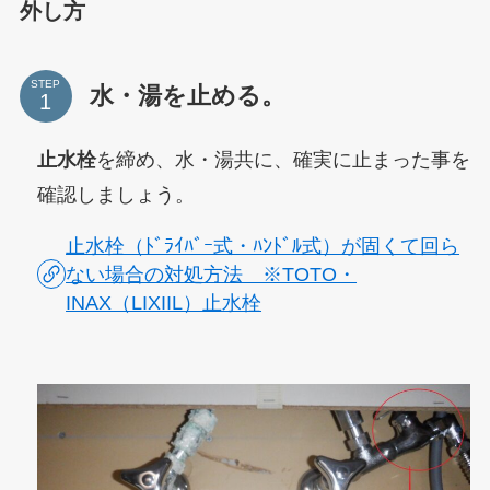
外し方
STEP
水・湯を止める。
止水栓
を締め、水・湯共に、確実に止まった事を
確認しましょう。
止水栓（ﾄﾞﾗｲﾊﾞｰ式・ﾊﾝﾄﾞﾙ式）が固くて回ら
ない場合の対処方法 ※TOTO・
INAX（LIXIIL）止水栓