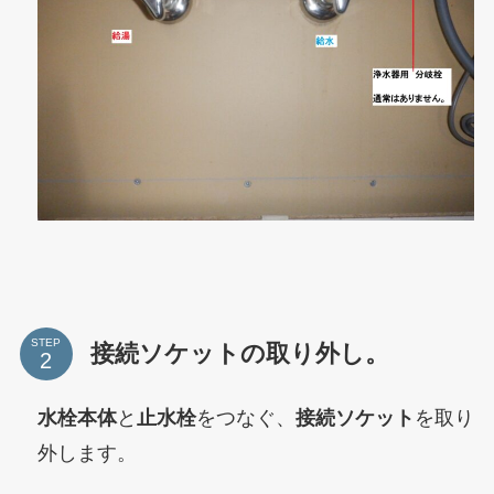
STEP
接続ソケットの取り外し。
水栓本体
と
止水栓
をつなぐ、
接続ソケット
を取り
外します。