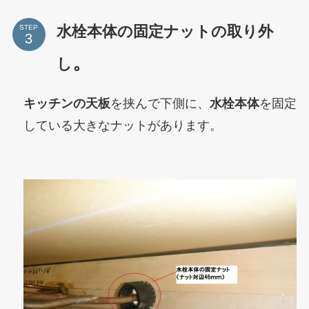
水栓本体の固定ナットの取り外
STEP
。
し
キッチンの天板
を挟んで下側に、
水栓本体
を固定
している大きなナットがあります。