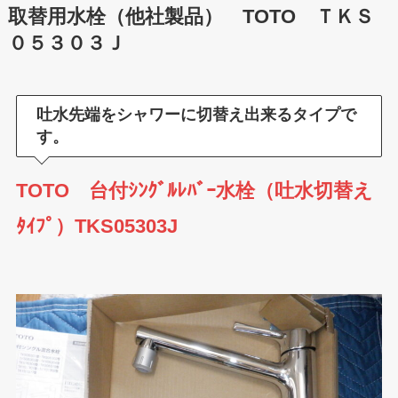
取替用水栓（他社製品） TOTO ＴＫＳ
０５３０３Ｊ
吐水先端をシャワーに切替え出来るタイプで
す。
TOTO 台付ｼﾝｸﾞﾙﾚﾊﾞｰ水栓（吐水切替え
ﾀｲﾌﾟ）TKS05303J