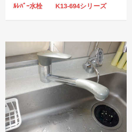
ﾙﾚﾊﾞｰ水栓 K13-694シリーズ