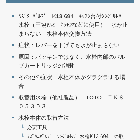
ﾐｽﾞﾀﾆﾊﾞﾙﾌﾞ K13-694 ｷｯﾁﾝ台付ｼﾝｸﾞﾙﾚﾊﾞｰ
水栓（三協ｱﾙﾐ ｷｯﾁﾝなどに使用） 水が止
まらない 水栓本体交換方法
症状：レバーを下げても水が止まらない
原因：パッキンではなく、水栓内部のバル
ブカートリッジの消耗
その他の症状：水栓本体がグラグラする場
合
取替用水栓（他社製品） TOTO ＴＫＳ
０５３０３Ｊ
水栓本体の取替方法
必要工具
ﾐｽﾞﾀﾆﾊﾞﾙﾌﾞ ｼﾝｸﾞﾙﾚﾊﾞｰ水栓K13-694 の取