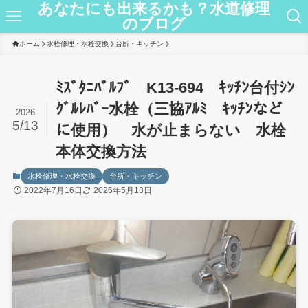
あなたにも出来るかも？水道修理
のブログ
ホーム
水栓修理・水栓交換
台所・キッチン
ﾐｽﾞﾀﾆﾊﾞﾙﾌﾞ K13-694 ｷｯﾁﾝ台付ｼﾝ
ｸﾞﾙﾚﾊﾞｰ水栓（三協ｱﾙﾐ ｷｯﾁﾝなど
2026
5/13
に使用） 水が止まらない 水栓
本体交換方法
水栓修理・水栓交換
台所・キッチン
2022年7月16日
2026年5月13日