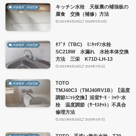
キッチン水栓 天板裏の補強板の
水栓修理・水栓交換
腐食 交換（補修）方法
2021年9月20日
2026年5月13日
ﾀﾌﾞﾁ（TBC) ﾐﾆｷｯﾁﾝ水栓
水栓修理・水栓交換
SC218W 水漏れ 水栓本体交換
方法 三栄 K71D-LH-13
2021年9月18日
2024年7月1日
TOTO
水栓修理・水栓交換
TMJ40C3（TMJ40RV1B）【温度
調節ﾕﾆｯﾄ交換】浴室ｻｰﾓ・ｼｬﾜｰ水
栓 温度調節（ｻｰﾓｽﾀｯﾄ）不具合
修理方法
2021年9月10日
2025年4月7日
TOTO 手洗い衛生水栓 T20