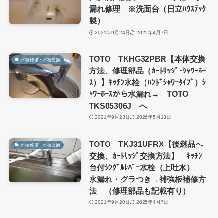
漏れ修理 ※洗面台（日立ﾊｳｽﾃｯｸ
製）
2021年9月24日
2025年4月7日
TOTO TKHG32PBR【本体交換
水栓修理・水栓交換
方法、修理部品（ｶｰﾄﾘｯｼﾞ･ｼｬﾜｰﾎｰ
ｽ）】ｷｯﾁﾝ水栓（ﾊﾝﾄﾞｼｬﾜｰﾀｲﾌﾟ）ｼ
ｬﾜｰﾎｰｽから水漏れ→ TOTO
TKS05306J へ
2021年9月23日
2026年5月13日
TOTO TKJ31UFRX【後継品へ
水栓修理・水栓交換
交換、ｶｰﾄﾘｯｼﾞ交換方法】 ｷｯﾁﾝ
台付ｼﾝｸﾞﾙﾚﾊﾞｰ水栓（上吐水）
水漏れ・グラつき→補強板補修方
法 （修理部品も記載有り）
2021年9月20日
2025年4月7日