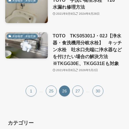
水栓修理・水栓交換
水漏れ修理方法
2021年9月9日
2024年6月28日
TOTO TKS05301J・02J【浄水
水栓修理・水栓交換
器・食洗機用分岐水栓】 キッチ
ン水栓 吐水口先端に浄水器など
を付けたい場合の解決方法
※TKGG30E、TKGG31Eも対象
2021年9月8日
2026年5月2日
1
...
25
26
27
...
30
カテゴリー