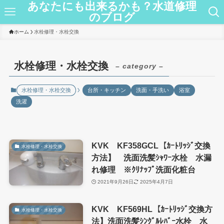
あなたにも出来るかも？水道修理
のブログ
ホーム
水栓修理・水栓交換
水栓修理・水栓交換
– category –
水栓修理・水栓交換
台所・キッチン
洗面・手洗い
浴室
洗濯
KVK KF358GCL【ｶｰﾄﾘｯｼﾞ交換
水栓修理・水栓交換
方法】 洗面洗髪ｼｬﾜｰ水栓 水漏
れ修理 ※ｸﾘﾅｯﾌﾟ洗面化粧台
2021年9月26日
2025年4月7日
KVK KF569HL【ｶｰﾄﾘｯｼﾞ交換方
水栓修理・水栓交換
法】洗面洗髪ｼﾝｸﾞﾙﾚﾊﾞｰ水栓 水