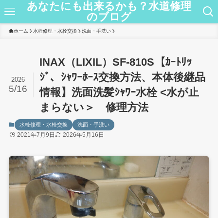
あなたにも出来るかも？水道修理
のブログ
ホーム
水栓修理・水栓交換
洗面・手洗い
INAX（LIXIL）SF-810S【ｶｰﾄﾘｯ
ｼﾞ、ｼｬﾜｰﾎｰｽ交換方法、本体後継品
2026
5/16
情報】洗面洗髪ｼｬﾜｰ水栓 <水が止
まらない＞ 修理方法
水栓修理・水栓交換
洗面・手洗い
2021年7月9日
2026年5月16日