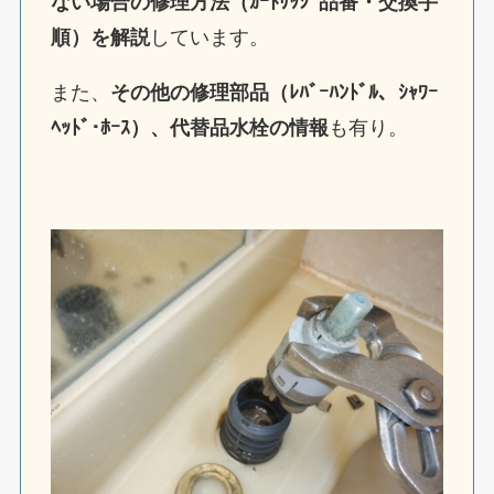
ない場合の修理方法（ｶｰﾄﾘｯｼﾞ品番・交換手
順）を解説
しています。
また、
その他の修理部品（ﾚﾊﾞｰﾊﾝﾄﾞﾙ、ｼｬﾜｰ
ﾍｯﾄﾞ･ﾎｰｽ）、代替品水栓の情報
も有り。