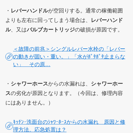
・
レバーハンドル
が空回りする。通常の稼働範囲
よりも左右に回ってしまう場合は、
レバーハンド
ル
、又は
バルブカートリッジ
の破損が原因です。
＜故障の前兆＞シングルレバー水栓の「レバー
の動きが固い・重い。」「水がﾎﾟﾀﾎﾟﾀ止まらな
い」 その原…
・
シャワーホース
からの水漏れは、
シャワーホー
ス
の劣化が原因となります。
（今回は、修理内容
にはありません。）
ｷｯﾁﾝ･洗面台のｼｬﾜｰﾎｰｽからの水漏れ 原因と修
理方法。応急処置は？