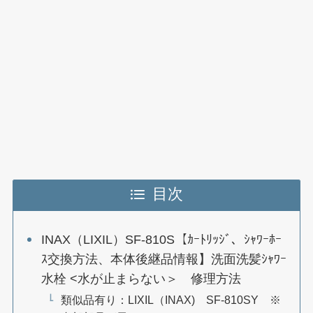
目次
INAX（LIXIL）SF-810S【ｶｰﾄﾘｯｼﾞ、ｼｬﾜｰﾎｰ
ｽ交換方法、本体後継品情報】洗面洗髪ｼｬﾜｰ
水栓 <水が止まらない＞ 修理方法
類似品有り：LIXIL（INAX) SF-810SY ※