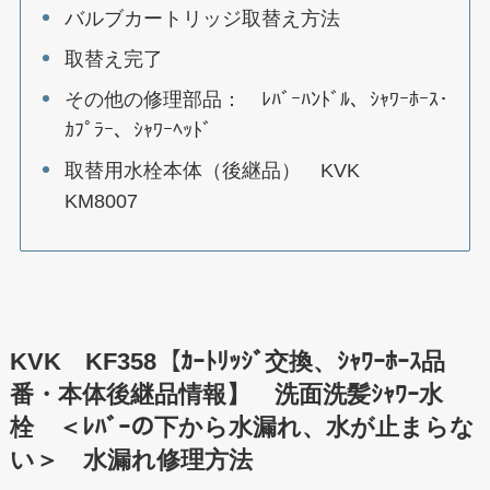
バルブカートリッジ取替え方法
取替え完了
その他の修理部品： ﾚﾊﾞｰﾊﾝﾄﾞﾙ、ｼｬﾜｰﾎｰｽ･
ｶﾌﾟﾗｰ、ｼｬﾜｰﾍｯﾄﾞ
取替用水栓本体（後継品） KVK
KM8007
KVK KF358【ｶｰﾄﾘｯｼﾞ交換、ｼｬﾜｰﾎｰｽ品
番・本体後継品情報】 洗面洗髪ｼｬﾜｰ水
栓 ＜ﾚﾊﾞｰの下から水漏れ、水が止まらな
い＞ 水漏れ修理方法