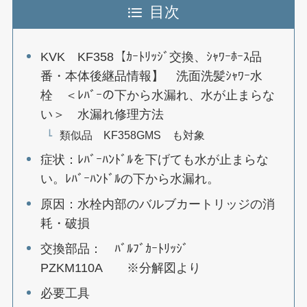
目次
KVK KF358【ｶｰﾄﾘｯｼﾞ交換、ｼｬﾜｰﾎｰｽ品
番・本体後継品情報】 洗面洗髪ｼｬﾜｰ水
栓 ＜ﾚﾊﾞｰの下から水漏れ、水が止まらな
い＞ 水漏れ修理方法
類似品 KF358GMS も対象
症状：ﾚﾊﾞｰﾊﾝﾄﾞﾙを下げても水が止まらな
い。ﾚﾊﾞｰﾊﾝﾄﾞﾙの下から水漏れ。
原因：水栓内部のバルブカートリッジの消
耗・破損
交換部品： ﾊﾞﾙﾌﾞｶｰﾄﾘｯｼﾞ
PZKM110A ※分解図より
必要工具