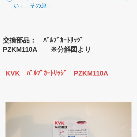
い」 その原…
交換部品： ﾊﾞﾙﾌﾞｶｰﾄﾘｯｼﾞ
PZKM110A ※分解図より
KVK ﾊﾞﾙﾌﾞｶｰﾄﾘｯｼﾞ PZKM110A