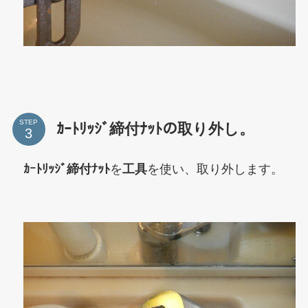
STEP
ｶｰﾄﾘｯｼﾞ締付ﾅｯﾄの取り外し。
ｶｰﾄﾘｯｼﾞ締付ﾅｯﾄ
を
工具
を使い、取り外します。