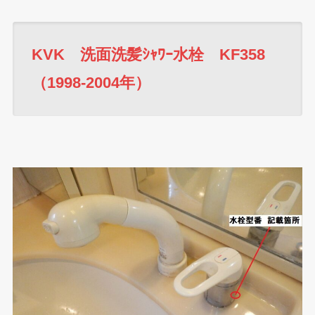
KVK 洗面洗髪ｼｬﾜｰ水栓 KF358
（1998-2004年）