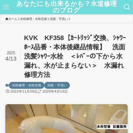
あなたにも出来るかも？水道修理
のブログ
ホーム
水栓修理・水栓交換
洗面・手洗い
KVK KF358【ｶｰﾄﾘｯｼﾞ交換、ｼｬﾜｰ
ﾎｰｽ品番・本体後継品情報】 洗面
2025
洗髪ｼｬﾜｰ水栓 ＜ﾚﾊﾞｰの下から水
4/13
漏れ、水が止まらない＞ 水漏れ
修理方法
水栓修理・水栓交換
洗面・手洗い
2022年11月20日
2025年4月13日