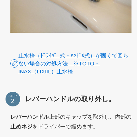
止水栓（ﾄﾞﾗｲﾊﾞｰ式・ﾊﾝﾄﾞﾙ式）が固くて回ら
ない場合の対処方法 ※TOTO・
INAX（LIXIIL）止水栓
STEP
レバーハンドルの取り外し。
レバーハンドル
上部のキャップを取外し、内部の
止めネジ
をドライバーで緩めます。