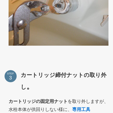
カートリッジ締付ナットの取り外
STEP
。
し
カートリッジの固定用ナット
を取り外しますが、
水栓本体が供回りしない様
に、
専用工具