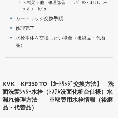
＜補足＞他、修理部品 ﾚﾊﾞｰﾊﾝﾄﾞﾙｾｯﾄ、ｼｬ
ﾜｰﾎｰｽ・ｶﾌﾟﾗｰ
カートリッジ交換手順
修理完了
水栓本体を交換したい場合（後継品・代替
品）
KVK KF359 TO【ｶｰﾄﾘｯｼﾞ交換方法】 洗
面洗髪ｼｬﾜｰ水栓（ﾄｽﾃﾑ洗面化粧台仕様）水
漏れ修理方法 ※取替用水栓情報（後継
品・代替品）