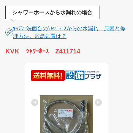
シャワーホースから水漏れの場合
ｷｯﾁﾝ･洗面台のｼｬﾜｰﾎｰｽからの水漏れ 原因と修
理方法。応急処置は？
KVK ｼｬﾜｰﾎｰｽ Z411714