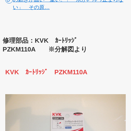
い」 その原…
修理部品：KVK ｶｰﾄﾘｯｼﾞ
PZKM110A ※分解図より
KVK ｶｰﾄﾘｯｼﾞ PZKM110A