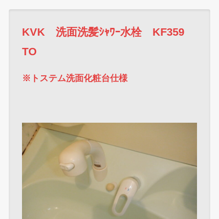
KVK 洗面洗髪ｼｬﾜｰ水栓 KF359
TO
※トステム洗面化粧台仕様