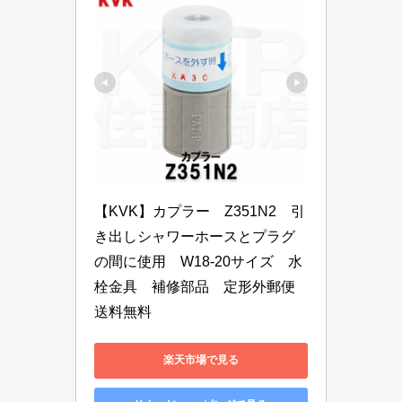
【KVK】カプラー　Z351N2　引
き出しシャワーホースとプラグ
の間に使用　W18-20サイズ　水
栓金具　補修部品　定形外郵便
送料無料
楽天市場で見る