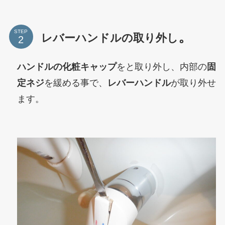
STEP
。
レバーハンドルの取り外し
ハンドルの化粧キャップ
をと取り外し、内部の
固
定ネジ
を緩める事で、
レバーハンドル
が取り外せ
ます。