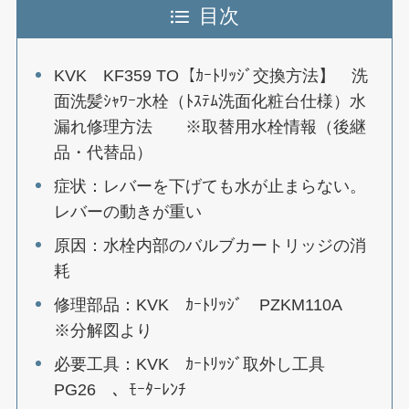
目次
KVK KF359 TO【ｶｰﾄﾘｯｼﾞ交換方法】 洗
面洗髪ｼｬﾜｰ水栓（ﾄｽﾃﾑ洗面化粧台仕様）水
漏れ修理方法 ※取替用水栓情報（後継
品・代替品）
症状：レバーを下げても水が止まらない。
レバーの動きが重い
原因：水栓内部のバルブカートリッジの消
耗
修理部品：KVK ｶｰﾄﾘｯｼﾞ PZKM110A
※分解図より
必要工具：KVK ｶｰﾄﾘｯｼﾞ取外し工具
PG26 、ﾓｰﾀｰﾚﾝﾁ