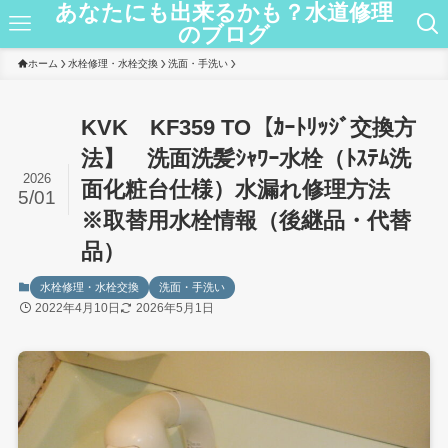
あなたにも出来るかも？水道修理
のブログ
ホーム
水栓修理・水栓交換
洗面・手洗い
KVK KF359 TO【ｶｰﾄﾘｯｼﾞ交換方
法】 洗面洗髪ｼｬﾜｰ水栓（ﾄｽﾃﾑ洗
2026
面化粧台仕様）水漏れ修理方法
5/01
※取替用水栓情報（後継品・代替
品）
水栓修理・水栓交換
洗面・手洗い
2022年4月10日
2026年5月1日