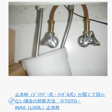
止水栓（ﾄﾞﾗｲﾊﾞｰ式・ﾊﾝﾄﾞﾙ式）が固くて回ら
ない場合の対処方法 ※TOTO・
INAX（LIXIIL）止水栓