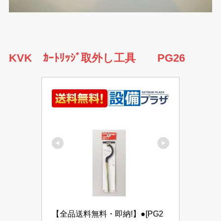
KVK ｶｰﾄﾘｯｼﾞ取外し工具 PG26
【全品送料無料・即納!】●[PG2