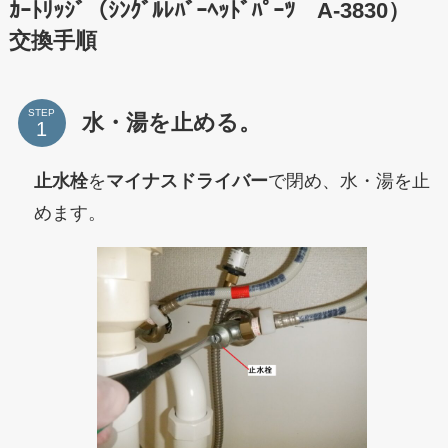
ｶｰﾄﾘｯｼﾞ（ｼﾝｸﾞﾙﾚﾊﾞｰﾍｯﾄﾞﾊﾟｰﾂ A-3830）
交換手順
STEP
水・湯を止める。
止水栓
を
マイナスドライバー
で閉め、水・湯を止
めます。