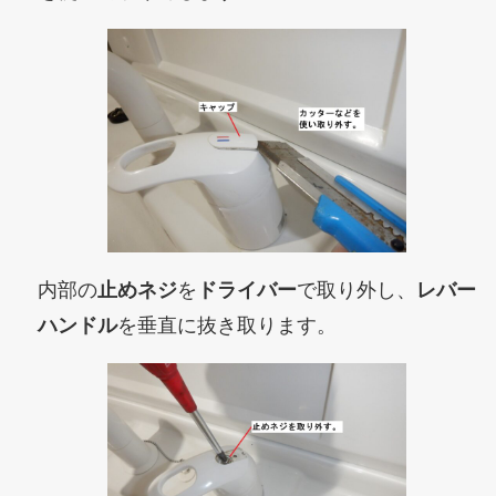
内部の
止めネジ
を
ドライバー
で取り外し、
レバー
ハンドル
を垂直に抜き取ります。