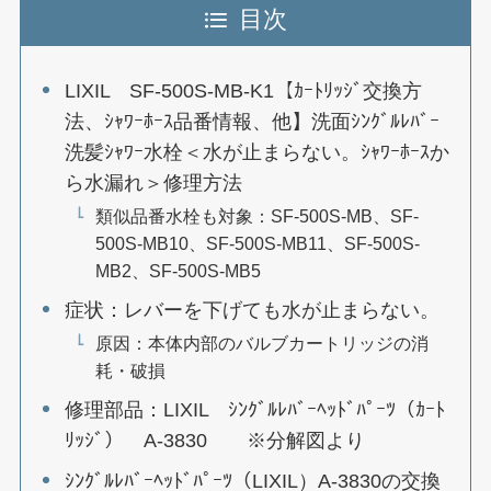
目次
LIXIL SF-500S-MB-K1【ｶｰﾄﾘｯｼﾞ交換方
法、ｼｬﾜｰﾎｰｽ品番情報、他】洗面ｼﾝｸﾞﾙﾚﾊﾞｰ
洗髪ｼｬﾜｰ水栓＜水が止まらない。ｼｬﾜｰﾎｰｽか
ら水漏れ＞修理方法
類似品番水栓も対象：SF-500S-MB、SF-
500S-MB10、SF-500S-MB11、SF-500S-
MB2、SF-500S-MB5
症状：レバーを下げても水が止まらない。
原因：本体内部のバルブカートリッジの消
耗・破損
修理部品：LIXIL ｼﾝｸﾞﾙﾚﾊﾞｰﾍｯﾄﾞﾊﾟｰﾂ（ｶｰﾄ
ﾘｯｼﾞ） A-3830 ※分解図より
ｼﾝｸﾞﾙﾚﾊﾞｰﾍｯﾄﾞﾊﾟｰﾂ（LIXIL）A-3830の交換