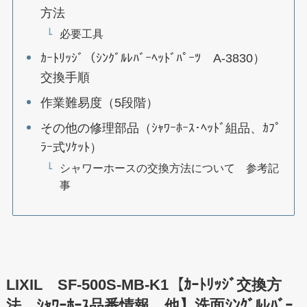
方法
必要工具
ｶｰﾄﾘｯｼﾞ（ｼﾝｸﾞﾙﾚﾊﾞｰﾍｯﾄﾞﾊﾟｰﾂ A-3830）
交換手順
作業難易度（5段階）
その他の修理部品（ｼｬﾜｰﾎｰｽ･ﾍｯﾄﾞ組品、ｶﾌﾟ
ﾗｰ式ｿｹｯﾄ）
シャワーホースの交換方法について 参考記
事
LIXIL SF-500S-MB-K1【ｶｰﾄﾘｯｼﾞ交換方
法、ｼｬﾜｰﾎｰｽ品番情報、他】洗面ｼﾝｸﾞﾙﾚﾊﾞｰ