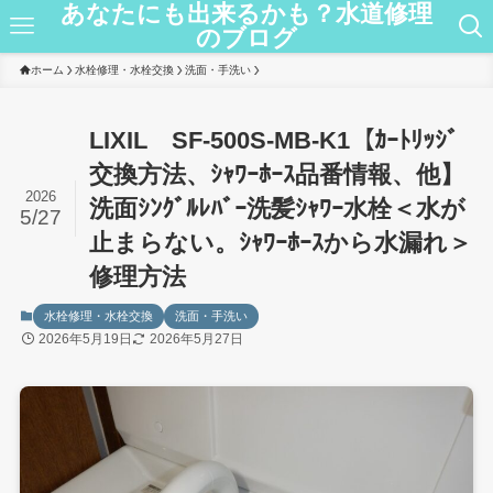
あなたにも出来るかも？水道修理
のブログ
ホーム
水栓修理・水栓交換
洗面・手洗い
LIXIL SF-500S-MB-K1【ｶｰﾄﾘｯｼﾞ
交換方法、ｼｬﾜｰﾎｰｽ品番情報、他】
2026
洗面ｼﾝｸﾞﾙﾚﾊﾞｰ洗髪ｼｬﾜｰ水栓＜水が
5/27
止まらない。ｼｬﾜｰﾎｰｽから水漏れ＞
修理方法
水栓修理・水栓交換
洗面・手洗い
2026年5月19日
2026年5月27日