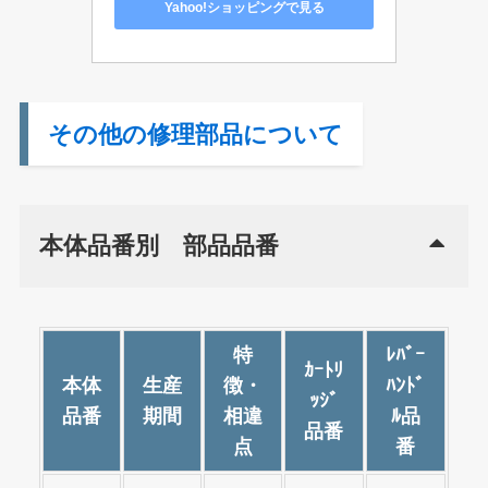
Yahoo!ショッピングで見る
その他の修理部品について
本体品番別 部品品番
特
ﾚﾊﾞｰ
ｶｰﾄﾘ
本体
生産
徴・
ﾊﾝﾄﾞ
ｯｼﾞ
品番
期間
相違
ﾙ品
品番
点
番