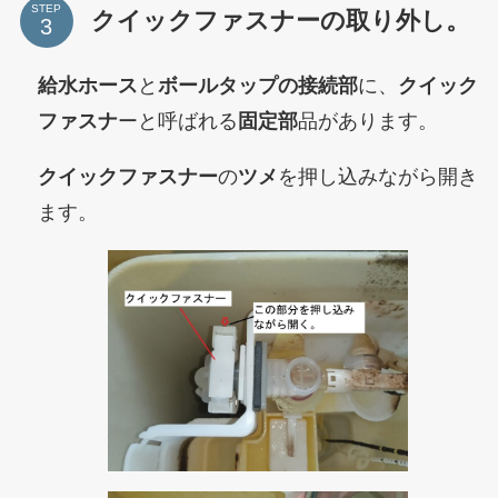
STEP
クイックファスナーの取り外し。
給水ホース
と
ボールタップの接続部
に、
クイック
ファスナ
ーと呼ばれる
固定部
品があります。
クイックファスナー
の
ツメ
を押し込みながら開き
ます。