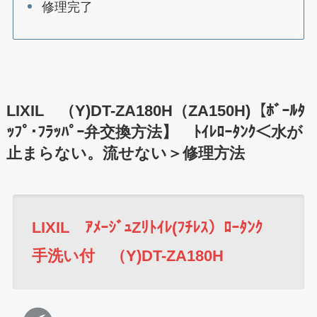
修理完了
LIXIL （Y)DT-ZA180H（ZA150H)【ﾎﾞｰﾙﾀ
ｯﾌﾟ･ﾌﾗｯﾊﾟｰ弁交換方法】 ﾄｲﾚﾛｰﾀﾝｸ＜水が
止まらない。流せない＞修理方法
LIXIL ｱﾒｰｼﾞｭZﾘﾄｲﾚ(ﾌﾁﾚｽ）ﾛｰﾀﾝｸ
手洗い付 （Y)DT-ZA180H