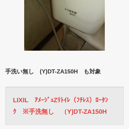
手洗い無し (Y)DT-ZA150H も対象
LIXIL ｱﾒｰｼﾞｭZﾘﾄｲﾚ（ﾌﾁﾚｽ）ﾛｰﾀﾝ
ｸ ※手洗無し （Y)DT-ZA150H