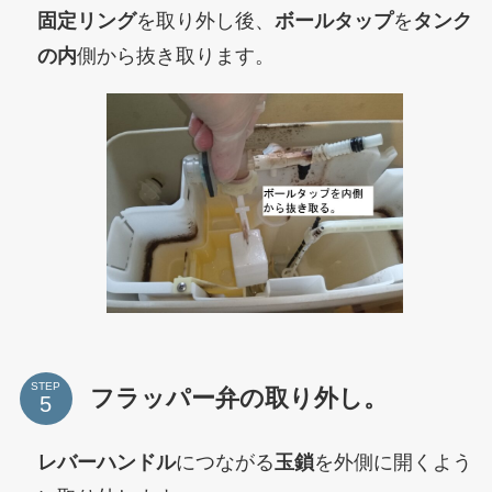
固定リング
を取り外し後、
ボールタップ
を
タンク
の内
側から抜き取ります。
STEP
フラッパー弁の取り外し。
レバーハンドル
につながる
玉鎖
を外側に開くよう