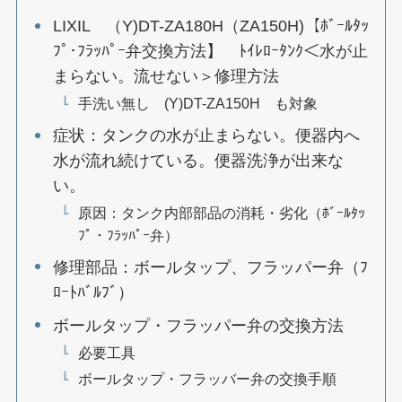
LIXIL （Y)DT-ZA180H（ZA150H)【ﾎﾞｰﾙﾀｯ
ﾌﾟ･ﾌﾗｯﾊﾟｰ弁交換方法】 ﾄｲﾚﾛｰﾀﾝｸ＜水が止
まらない。流せない＞修理方法
手洗い無し (Y)DT-ZA150H も対象
症状：タンクの水が止まらない。便器内へ
水が流れ続けている。便器洗浄が出来な
い。
原因：タンク内部部品の消耗・劣化（ﾎﾞｰﾙﾀｯ
ﾌﾟ・ﾌﾗｯﾊﾟｰ弁）
修理部品：ボールタップ、フラッパー弁（ﾌ
ﾛｰﾄﾊﾞﾙﾌﾞ）
ボールタップ・フラッパー弁の交換方法
必要工具
ボールタップ・フラッバー弁の交換手順