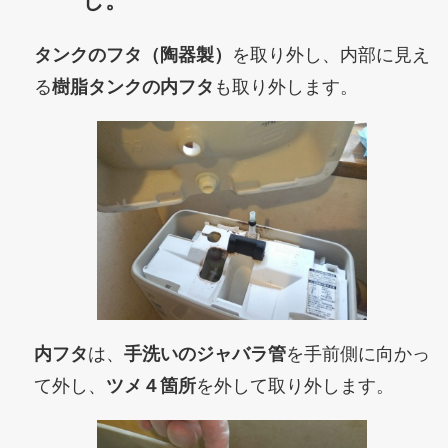
し。
タンクのフタ（陶器製）
を取り外し、内部に見え
る
樹脂タンクの内フタ
も取り外します。
内フタ
は、
手洗いのジャバラ管
を手前側に向かっ
て外し、
ツメ４箇所
を外して取り外します。