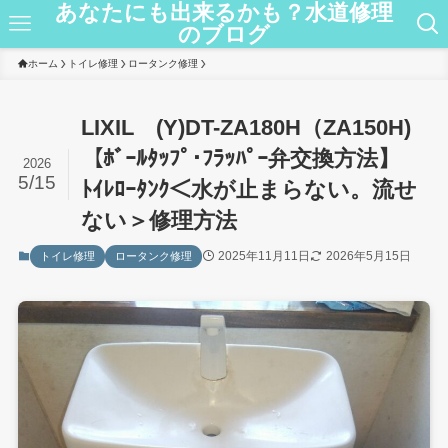
あなたにも出来るかも？水道修理
のブログ
ホーム
トイレ修理
ロータンク修理
LIXIL (Y)DT-ZA180H（ZA150H)
【ﾎﾞｰﾙﾀｯﾌﾟ･ﾌﾗｯﾊﾟｰ弁交換方法】
2026
5/15
ﾄｲﾚﾛｰﾀﾝｸ＜水が止まらない。流せ
ない＞修理方法
2025年11月11日
2026年5月15日
トイレ修理
ロータンク修理