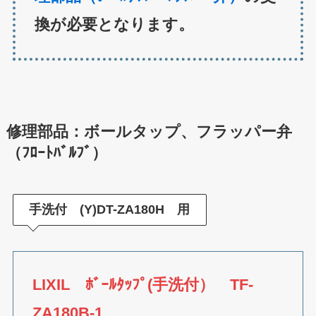
換が必要となります。
修理部品：ボールタップ、フラッパー弁
（ﾌﾛｰﾄﾊﾞﾙﾌﾞ）
手洗付 (Y)DT-ZA180H 用
LIXIL ﾎﾞｰﾙﾀｯﾌﾟ(手洗付） TF-
ZA180B-1