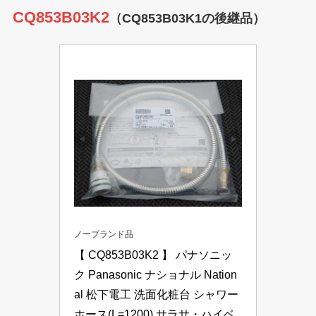
CQ853B03K2
（CQ853B03K1の後継品）
ノーブランド品
【 CQ853B03K2 】 パナソニッ
ク Panasonic ナショナル Nation
al 松下電工 洗面化粧台 シャワー
ホース(L=1200) サラサ・ハイベ