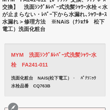
交換】 洗面ｼﾝｸﾞﾙﾚﾊﾞｰ式洗髪ｼｬﾜｰ水栓＜水
が止まらない・ﾚﾊﾞｰ下から水漏れ､ｼｬﾜｰﾎｰｽ
水漏れ＞修理方法 ※NAiS（ﾅｼｮﾅﾙ 松下
電工）洗面化粧台
MYM 洗面ｼﾝｸﾞﾙﾚﾊﾞｰ式洗髪ｼｬﾜｰ水
栓 FA241-011
洗面化粧台 NAiS(松下電工）
・
ﾊﾟﾅｿﾆｯｸ
水栓品番 CQ763B