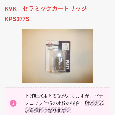
KVK セラミックカートリッジ
KPS077S
下げ吐水用
と表記がありますが、パナ
ソニック仕様の水栓の場合、
吐水方式
が逆操作になります。