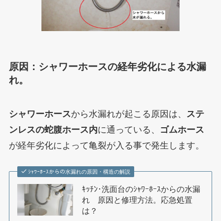
原因：シャワーホースの経年劣化による水漏
れ。
シャワーホース
から水漏れが起こる原因は、
ステ
ンレスの蛇腹ホース内
に通っている、
ゴムホース
が経年劣化によって亀裂が入る事で発生します。
ｼｬﾜｰﾎｰｽからの水漏れの原因・構造の解説
ｷｯﾁﾝ･洗面台のｼｬﾜｰﾎｰｽからの水漏
れ 原因と修理方法。応急処置
は？