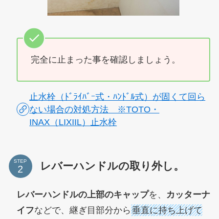
完全に止まった事を確認しましょう。
止水栓（ﾄﾞﾗｲﾊﾞｰ式・ﾊﾝﾄﾞﾙ式）が固くて回ら
ない場合の対処方法 ※TOTO・
INAX（LIXIIL）止水栓
STEP
レバーハンドルの取り外し。
レバーハンドルの上部のキャップ
を、
カッターナ
イフ
などで、継ぎ目部分から
垂直に持ち上げて