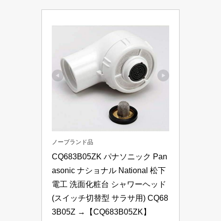
ノーブランド品
CQ683B05ZK パナソニック Pan
asonic ナショナル National 松下
電工 洗面化粧台 シャワーヘッド
(スイッチ切替型 サラサ用) CQ68
3B05Z →【CQ683B05ZK】