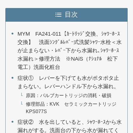
目次
MYM FA241-011【ｶｰﾄﾘｯｼﾞ交換、ｼｬﾜｰﾎｰｽ
交換】 洗面ｼﾝｸﾞﾙﾚﾊﾞｰ式洗髪ｼｬﾜｰ水栓＜水
が止まらない・ﾚﾊﾞｰ下から水漏れ､ｼｬﾜｰﾎｰｽ
水漏れ＞修理方法 ※NAiS（ﾅｼｮﾅﾙ 松下
電工）洗面化粧台
症状① レバーを下げても水がポタポタ止
まらない。レバーハンドル下から水漏れ。
原因：バルブカートリッジの消耗・破損
修理部品：KVK セラミックカートリッジ
KPS077S
症状② 水を出していると、ｼｬﾜｰﾎｰｽから水
漏れがする。洗面台の下から水が漏れてく