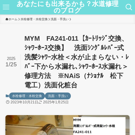
あなたにも出来るかも？水道修理
のブログ
ホーム
水栓修理・水栓交換
洗面・手洗い
MYM FA241-011【ｶｰﾄﾘｯｼﾞ交換、
ｼｬﾜｰﾎｰｽ交換】 洗面ｼﾝｸﾞﾙﾚﾊﾞｰ式
洗髪ｼｬﾜｰ水栓＜水が止まらない・ﾚ
2025
1/25
ﾊﾞｰ下から水漏れ､ｼｬﾜｰﾎｰｽ水漏れ＞
修理方法 ※NAiS（ﾅｼｮﾅﾙ 松下
電工）洗面化粧台
水栓修理・水栓交換
洗面・手洗い
2023年10月21日
2025年1月25日