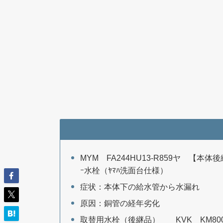
MYM FA244HU13-R859ヤ 【本体後
ｰ水栓（ﾔﾏﾊ洗面台仕様）
症状：本体下の給水管から水漏れ
原因：銅管の経年劣化
取替用水栓（後継品） KVK KM800