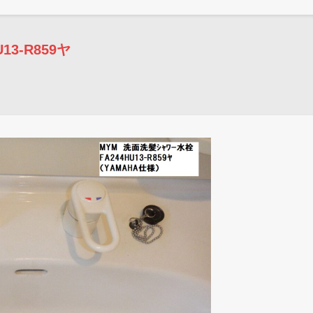
13-R859ヤ