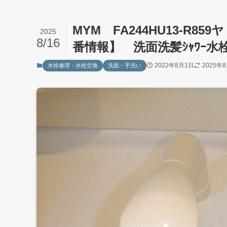
MYM FA244HU13-R859
2025
8/16
番情報】 洗面洗髪ｼｬﾜｰ水
2022年8月1日
2025年
水栓修理・水栓交換
洗面・手洗い