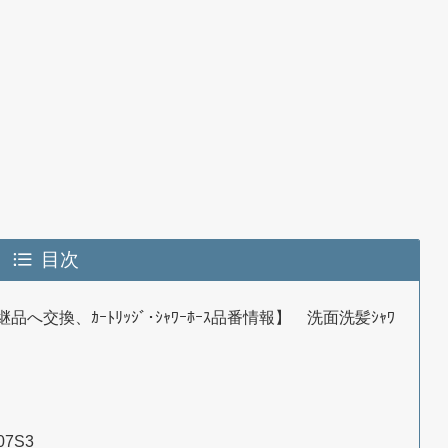
目次
継品へ交換、ｶｰﾄﾘｯｼﾞ･ｼｬﾜｰﾎｰｽ品番情報】 洗面洗髪ｼｬﾜ
7S3