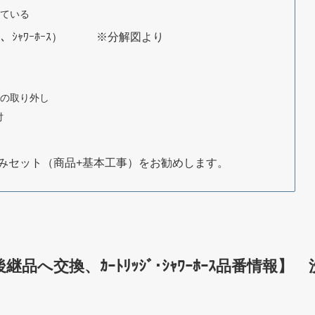
している
ｼﾞ、ｼｬﾜｰﾎｰｽ） ※分解図より
9ヤ）の取り外し
付
込みセット（商品+基本工事）をお勧めします。
後継品へ交換、ｶｰﾄﾘｯｼﾞ･ｼｬﾜｰﾎｰｽ品番情報】 