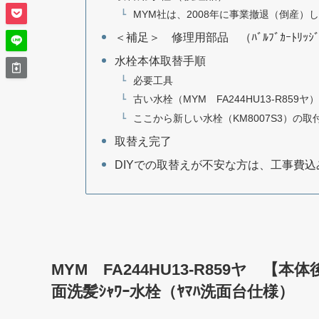
MYM社は、2008年に事業撤退（倒産）
＜補足＞ 修理用部品 （ﾊﾞﾙﾌﾞｶｰﾄﾘｯ
水栓本体取替手順
必要工具
古い水栓（MYM FA244HU13-R85
ここから新しい水栓（KM8007S3）の取
取替え完了
DIYでの取替えが不安な方は、工事費
MYM FA244HU13-R859ヤ 【本体
面洗髪ｼｬﾜｰ水栓（ﾔﾏﾊ洗面台仕様）