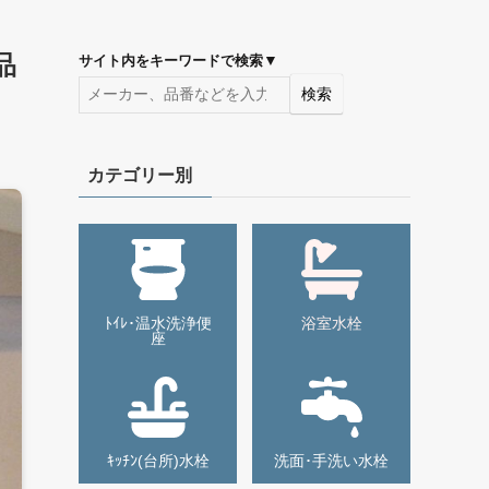
品
▼
サイト内をキーワードで検索
検索
カテゴリー別
ﾄｲﾚ･温水洗浄便
浴室水栓
座
ｷｯﾁﾝ(台所)水栓
洗面･手洗い水栓