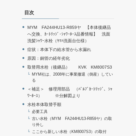
目次
MYM FA244HU13-R859ヤ 【本体後継品
へ交換、ｶｰﾄﾘｯｼﾞ･ｼｬﾜｰﾎｰｽ品番情報】 洗面
洗髪ｼｬﾜｰ水栓（ﾔﾏﾊ洗面台仕様）
症状：本体下の給水管から水漏れ
原因：銅管の経年劣化
取替用水栓（後継品） KVK KM8007S3
MYM社は、2008年に事業撤退（倒産）してい
る
＜補足＞ 修理用部品 （ﾊﾞﾙﾌﾞｶｰﾄﾘｯｼﾞ、ｼｬ
ﾜｰﾎｰｽ） ※分解図より
水栓本体取替手順
必要工具
古い水栓（MYM FA244HU13-R859ヤ）の取
り外し
ここから新しい水栓（KM8007S3）の取付