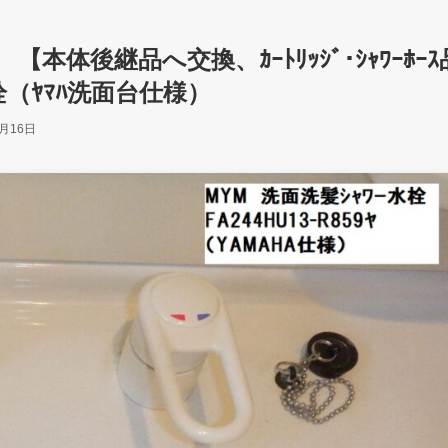
ヤ 【本体後継品へ交換、ｶｰﾄﾘｯｼﾞ･ｼｬﾜｰﾎｰｽ
栓（ﾔﾏﾊ洗面台仕様）
8月16日