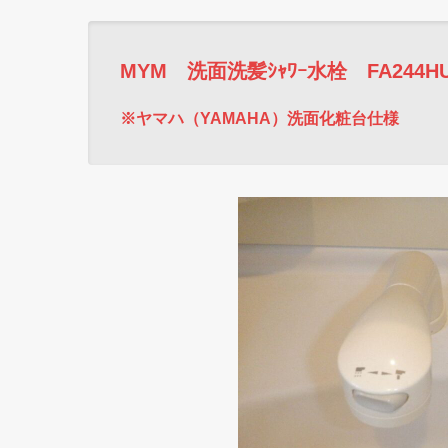
MYM 洗面洗髪ｼｬﾜｰ水栓 FA244HU
※ヤマハ（YAMAHA）洗面化粧台仕様