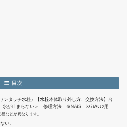
目次
33SK（ワンタッチ水栓）【水栓本体取り外し方、交換方法】台
、水が止まらない＞ 修理方法 ※NAiS ｼｽﾃﾑｷｯﾁﾝ用
穴径などが異なります。
らない。