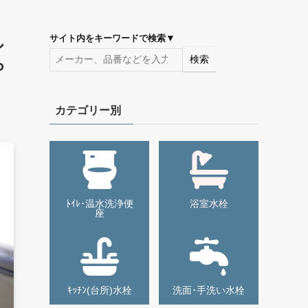
し
▼
サイト内をキーワードで検索
検索
ら
カテゴリー別
ﾄｲﾚ･温水洗浄便
浴室水栓
座
ｷｯﾁﾝ(台所)水栓
洗面･手洗い水栓