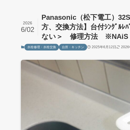
Panasonic（松下電工
2026
方、交換方法】台付ｼﾝｸﾞﾙ
6/02
ない＞ 修理方法 ※NAiS ｼ
2025年6月12日
202
水栓修理・水栓交換
台所・キッチン