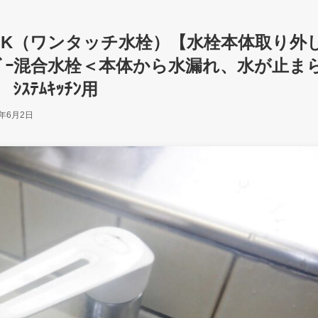
）32SK（ワンタッチ水栓）【水栓本体取り外
ﾚﾊﾞｰ混合水栓＜本体から水漏れ、水が止ま
ｽﾃﾑｷｯﾁﾝ用
6年6月2日