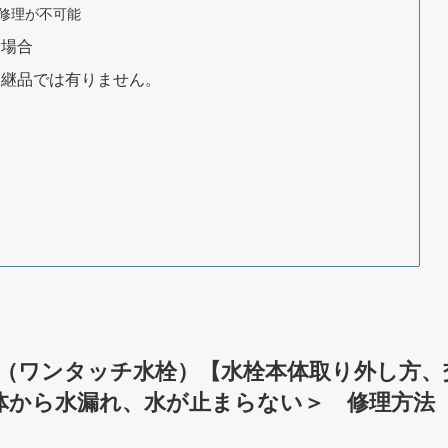
、修理が不可能
る場合
後継品では有りません。
33SK（ワンタッチ水栓）【水栓本体取り外し方、
栓＜本体から水漏れ、水が止まらない＞ 修理方