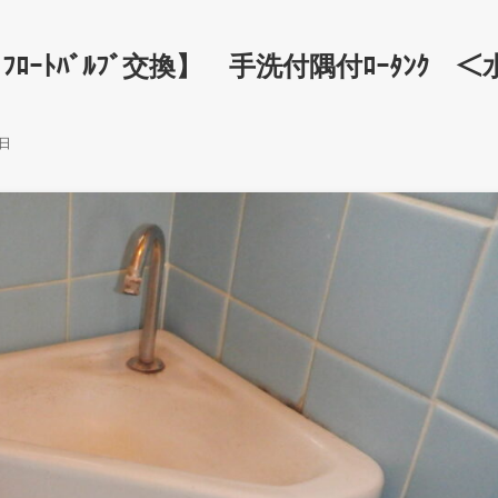
ﾟ・ﾌﾛｰﾄﾊﾞﾙﾌﾞ交換】 手洗付隅付ﾛｰﾀﾝｸ ＜
0日