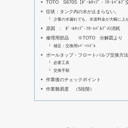
TOTO S670S【ﾎﾞｰﾙﾀｯﾌﾟ・ﾌﾛｰ
症状：タンク内の水が止まらない。
少量の水漏れでも、水道料金が大幅に上
原因 : ﾎﾞｰﾙﾀｯﾌﾟ･ﾌﾛｰﾄﾊﾞﾙﾌﾞの消耗
修理用部品 ※TOTO 分解図より
補足：交換用ﾚﾊﾞｰﾊﾝﾄﾞﾙ
ボールタップ・フロートバルブ交換方
必要工具
交換手順
作業後のチェックポイント
作業難易度 （5段階）