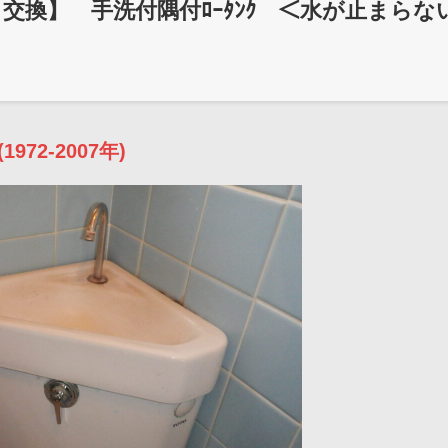
ﾄﾊﾞﾙﾌﾞ交換】 手洗付隅付ﾛｰﾀﾝｸ ＜水が止まらな
972-2007年)