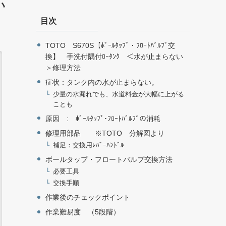
い
目次
TOTO S670S【ﾎﾞｰﾙﾀｯﾌﾟ・ﾌﾛｰﾄﾊﾞﾙﾌﾞ交
換】 手洗付隅付ﾛｰﾀﾝｸ ＜水が止まらない
＞修理方法
症状：タンク内の水が止まらない。
少量の水漏れでも、水道料金が大幅に上がる
ことも
原因 : ﾎﾞｰﾙﾀｯﾌﾟ･ﾌﾛｰﾄﾊﾞﾙﾌﾞの消耗
修理用部品 ※TOTO 分解図より
補足：交換用ﾚﾊﾞｰﾊﾝﾄﾞﾙ
ボールタップ・フロートバルブ交換方法
必要工具
交換手順
作業後のチェックポイント
作業難易度 （5段階）