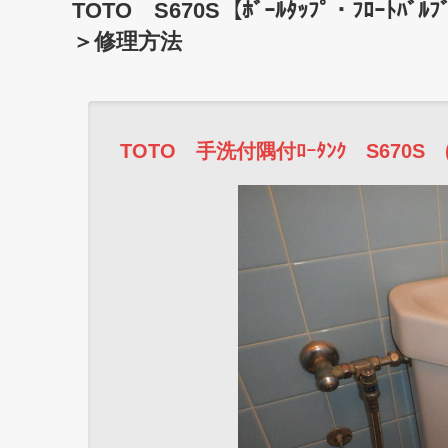
TOTO S670S【ﾎﾞｰﾙﾀｯﾌﾟ・ﾌﾛｰ
＞修理方法
TOTO 手洗付隅付ﾛｰﾀﾝｸ S670S (1