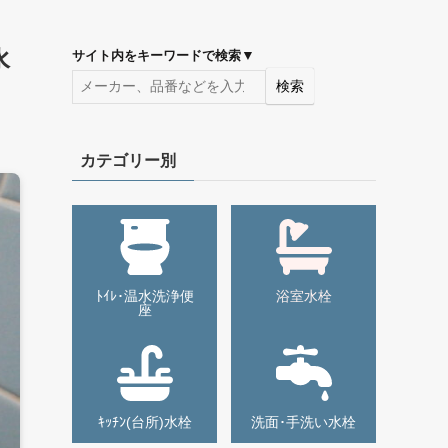
水
▼
サイト内をキーワードで検索
検索
カテゴリー別
ﾄｲﾚ･温水洗浄便
浴室水栓
座
ｷｯﾁﾝ(台所)水栓
洗面･手洗い水栓