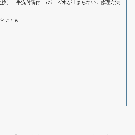
ﾄﾊﾞﾙﾌﾞ交換】 手洗付隅付ﾛｰﾀﾝｸ ＜水が止まらない＞修理方法
がることも
法