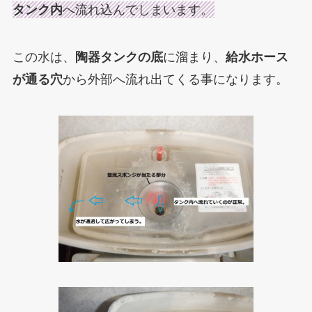
タンク内
へ流れ込んでしまいます。
この水は、
陶器タンクの底
に溜まり、
給水ホース
が通る穴
から外部へ流れ出てくる事になります。