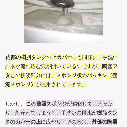
内部の樹脂タンク
の
上カバー
にも同様に、手洗い
排水が流れ込む穴が開いているのですが、
陶器フ
タ
との接続部分には、
スポンジ状のパッキン（整
流スポンジ）
が使用されています。
しかし、
この
整流スポンジ
が劣化してしまった
り、剝がれてしまうと、手洗いの排水が
樹脂タン
クのカバーの上
に広がり、その水は、
外部の陶器