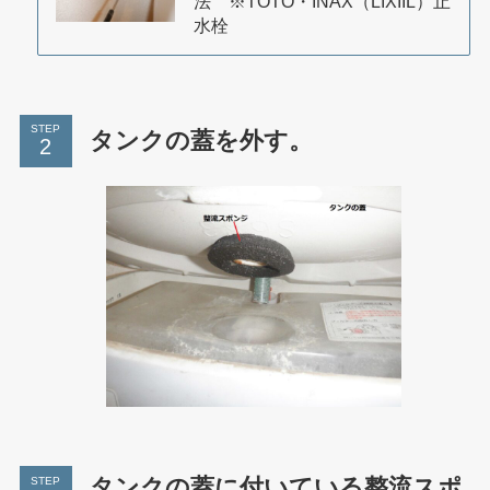
法 ※TOTO・INAX（LIXIIL）止
水栓
STEP
タンクの蓋を外す。
タンクの蓋に付いている整流スポ
STEP