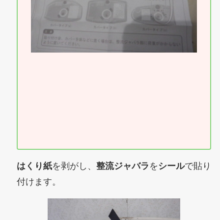
はくり紙
を剥がし、
整流ジャバラ
を
シール
で貼り
付けます。