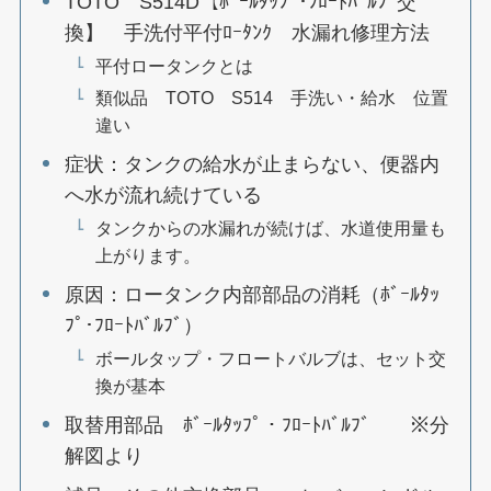
TOTO S514D【ﾎﾞｰﾙﾀｯﾌﾟ･ﾌﾛｰﾄﾊﾞﾙﾌﾞ交
換】 手洗付平付ﾛｰﾀﾝｸ 水漏れ修理方法
平付ロータンクとは
類似品 TOTO S514 手洗い・給水 位置
違い
症状：タンクの給水が止まらない、便器内
へ水が流れ続けている
タンクからの水漏れが続けば、水道使用量も
上がります。
原因：ロータンク内部部品の消耗（ﾎﾞｰﾙﾀｯ
ﾌﾟ･ﾌﾛｰﾄﾊﾞﾙﾌﾞ）
ボールタップ・フロートバルブは、セット交
換が基本
取替用部品 ﾎﾞｰﾙﾀｯﾌﾟ・ﾌﾛｰﾄﾊﾞﾙﾌﾞ ※分
解図より