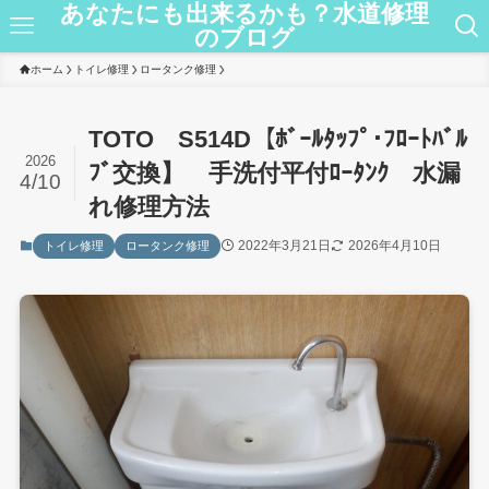
あなたにも出来るかも？水道修理
のブログ
ホーム
トイレ修理
ロータンク修理
TOTO S514D【ﾎﾞｰﾙﾀｯﾌﾟ･ﾌﾛｰﾄﾊﾞﾙ
2026
ﾌﾞ交換】 手洗付平付ﾛｰﾀﾝｸ 水漏
4/10
れ修理方法
2022年3月21日
2026年4月10日
トイレ修理
ロータンク修理