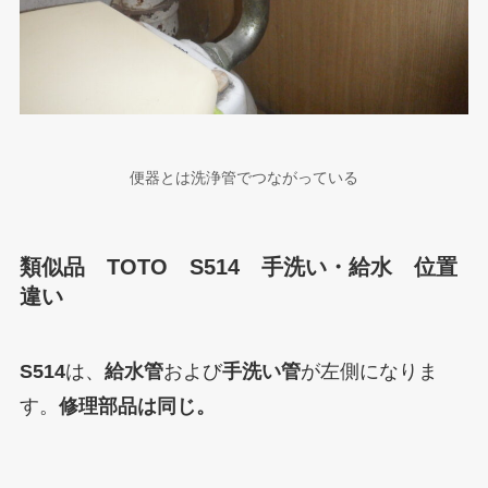
便器とは洗浄管でつながっている
類似品 TOTO S514 手洗い・給水 位置
違い
S514
は、
給水管
および
手洗い管
が左側になりま
す。
修理部品は同じ。