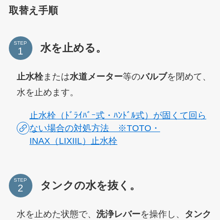
取替え手順
STEP
水を止める。
止水栓
または
水道メーター
等の
バルブ
を閉めて、
水を止めます。
止水栓（ﾄﾞﾗｲﾊﾞｰ式・ﾊﾝﾄﾞﾙ式）が固くて回ら
ない場合の対処方法 ※TOTO・
INAX（LIXIIL）止水栓
STEP
タンクの水を抜く。
水を止めた状態で、
洗浄レバー
を操作し、
タンク