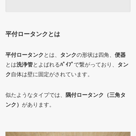
平付ロータンクとは
平付ロータンク
とは、
タンク
の形状は四角
、
便器
とは
洗浄管
とよばれる
ﾊﾟｲﾌﾟ
で繋がっており
、
タン
ク
自体は壁に固定がされています。
似たようなタイプでは、
隅付ロータンク（三角タ
ンク）
があります。