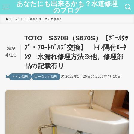
あなたにも出来るかも？水道修理
のブログ
ホーム
トイレ修理
ロータンク修理
TOTO S670B（S670S）【ﾎﾞｰﾙﾀｯ
ﾌﾟ・ﾌﾛｰﾄﾊﾞﾙﾌﾞ交換】 ﾄｲﾚ隅付ﾛｰﾀ
2026
4/10
ﾝｸ 水漏れ修理方法※他、修理部
品の記載有り
2022年1月25日
2026年4月10日
トイレ修理
ロータンク修理