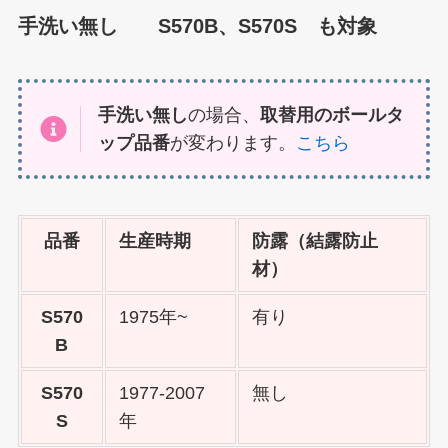
手洗い無し
S570B、S570S も対象
手洗い無し
の場合、
取替用のボールタ
ップ品番
が変わります。
こちら
品番
生産時期
防露（結露防止
材）
S570
1975年~
有り
B
S570
1977-2007
無し
S
年