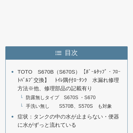
目次
TOTO S670B（S670S）【ﾎﾞｰﾙﾀｯﾌﾟ・ﾌﾛｰ
ﾄﾊﾞﾙﾌﾞ交換】 ﾄｲﾚ隅付ﾛｰﾀﾝｸ 水漏れ修理
方法※他、修理部品の記載有り
防露無しタイプ S670S ・S670
手洗い無し S570B、S570S も対象
症状：タンクの中の水が止まらない・便器
に水がずっと流れている