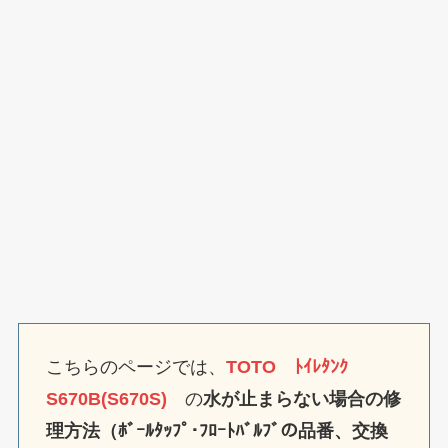
こちらのページでは、
TOTO ﾄｲﾚﾀﾝｸ
S670B(S670S)
の
水が止まらない場合の修
理方法（ﾎﾞｰﾙﾀｯﾌﾟ･ﾌﾛｰﾄﾊﾞﾙﾌﾞの品番、交換