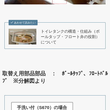
あわせて読みたい
トイレタンクの構造・仕組み（ボ
ールタップ・フロート弁の役割）
について
取替え用部品部品 ： ﾎﾞｰﾙﾀｯﾌﾟ、ﾌﾛｰﾄﾊﾞﾙ
ﾌﾞ ※分解図より
手洗い付（S670）の場合