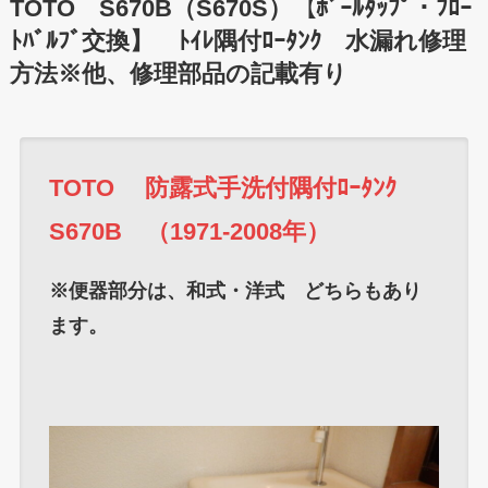
TOTO S670B（S670S）【ﾎﾞｰﾙﾀｯﾌﾟ・ﾌﾛｰ
ﾄﾊﾞﾙﾌﾞ交換】 ﾄｲﾚ隅付ﾛｰﾀﾝｸ 水漏れ修理
方法※他、修理部品の記載有り
TOTO 防露式手洗付隅付ﾛｰﾀﾝｸ
S670B （1971-2008年）
※便器部分は、和式・洋式 どちらもあり
ます。