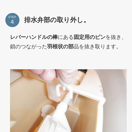
STEP
排水弁部の取り外し。
レバーハンドルの棒
にある
固定用のピン
を抜き、
鎖のつながった
羽根状の部
品を抜き取ります。