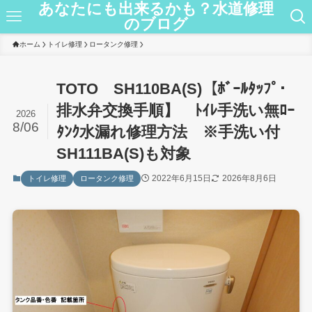
あなたにも出来るかも？水道修理
のブログ
ホーム
トイレ修理
ロータンク修理
TOTO SH110BA(S)【ﾎﾞｰﾙﾀｯﾌﾟ･
排水弁交換手順】 ﾄｲﾚ手洗い無ﾛｰ
2026
8/06
ﾀﾝｸ水漏れ修理方法 ※手洗い付
SH111BA(S)も対象
2022年6月15日
2026年8月6日
トイレ修理
ロータンク修理