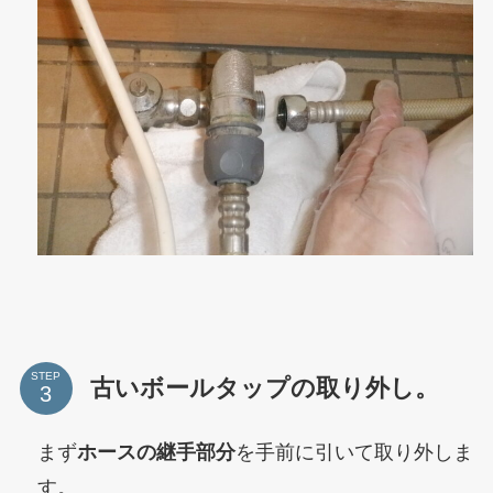
STEP
古いボールタップの取り外し。
まず
ホースの継手部分
を手前に引いて取り外しま
す。