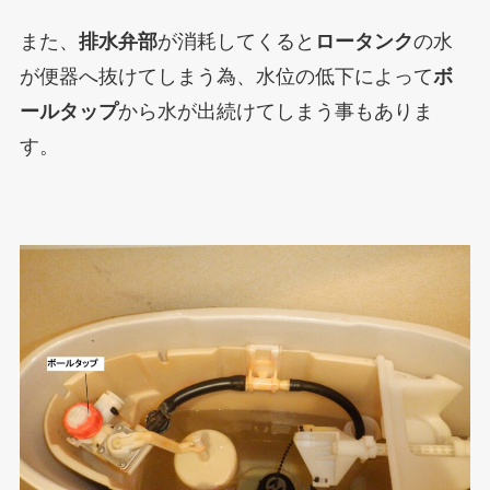
また、
排水弁部
が消耗してくると
ロータンク
の水
が便器へ抜けてしまう為、水位の低下によって
ボ
ールタップ
から水が出続けてしまう事もありま
す。