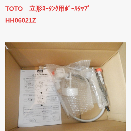
TOTO 立形ﾛｰﾀﾝｸ用ﾎﾞｰﾙﾀｯﾌﾟ
HH06021Z