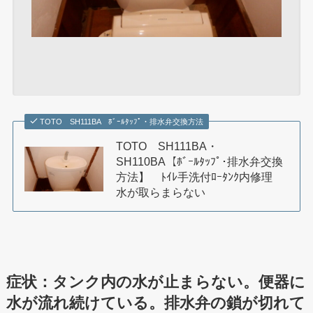
TOTO SH111BA ﾎﾞｰﾙﾀｯﾌﾟ・排水弁交換方法
TOTO SH111BA・
SH110BA【ﾎﾞｰﾙﾀｯﾌﾟ･排水弁交換
方法】 ﾄｲﾚ手洗付ﾛｰﾀﾝｸ内修理
水が取らまらない
症状：タンク内の水が止まらない。便器に
水が流れ続けている。排水弁の鎖が切れて