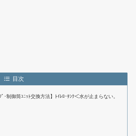
目次
ﾀｯﾌﾟ･制御筒ﾕﾆｯﾄ交換方法】ﾄｲﾚﾛｰﾀﾝｸ＜水が止まらない。