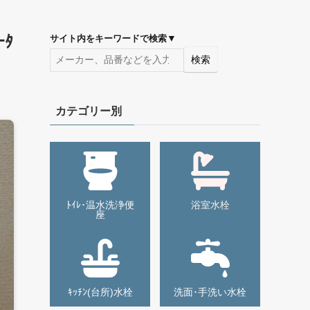
ｰﾀ
▼
サイト内をキーワードで検索
検索
カテゴリー別
ﾄｲﾚ･温水洗浄便
浴室水栓
座
ｷｯﾁﾝ(台所)水栓
洗面･手洗い水栓