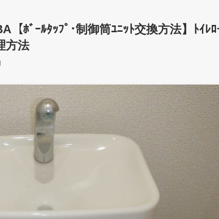
BA【ﾎﾞｰﾙﾀｯﾌﾟ･制御筒ﾕﾆｯﾄ交換方法】ﾄｲﾚﾛ
修理方法
日