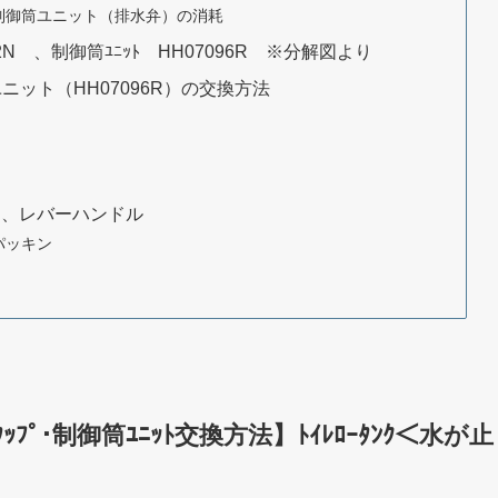
制御筒ユニット（排水弁）の消耗
052N 、制御筒ﾕﾆｯﾄ HH07096R ※分解図より
ニット（HH07096R）の交換方法
ン、レバーハンドル
パッキン
ﾙﾀｯﾌﾟ･制御筒ﾕﾆｯﾄ交換方法】ﾄｲﾚﾛｰﾀﾝｸ＜水が