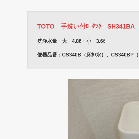
TOTO 手洗い付ﾛｰﾀﾝｸ SH341BA
洗浄水量 大 4.8ℓ・小 3.6ℓ
便器品番：CS340B（床排水）、CS340BP