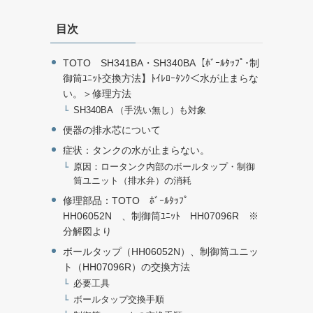
目次
TOTO SH341BA・SH340BA【ﾎﾞｰﾙﾀｯﾌﾟ･制
御筒ﾕﾆｯﾄ交換方法】ﾄｲﾚﾛｰﾀﾝｸ＜水が止まらな
い。＞修理方法
SH340BA （手洗い無し）も対象
便器の排水芯について
症状：タンクの水が止まらない。
原因：ロータンク内部のボールタップ・制御
筒ユニット（排水弁）の消耗
修理部品：TOTO ﾎﾞｰﾙﾀｯﾌﾟ
HH06052N 、制御筒ﾕﾆｯﾄ HH07096R ※
分解図より
ボールタップ（HH06052N）、制御筒ユニッ
ト（HH07096R）の交換方法
必要工具
ボールタップ交換手順