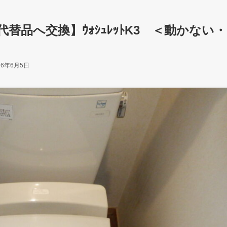
・代替品へ交換】ｳｫｼｭﾚｯﾄK3 ＜動かない・
26年6月5日