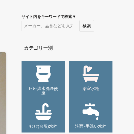
▼
サイト内をキーワードで検索
検索
カテゴリー別
ﾄｲﾚ･温水洗浄便
浴室水栓
座
ｷｯﾁﾝ(台所)水栓
洗面･手洗い水栓