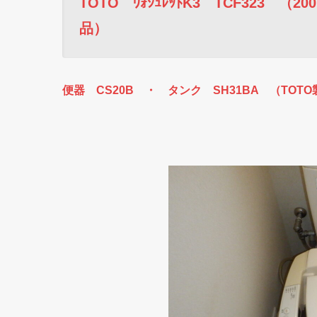
TOTO ｳｫｼｭﾚｯﾄK3 TCF323 （2
品）
便器 CS20B ・ タンク SH31BA （TOTO