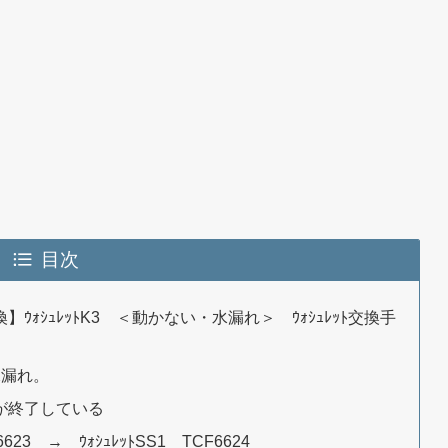
目次
】ｳｫｼｭﾚｯﾄK3 ＜動かない・水漏れ＞ ｳｫｼｭﾚｯﾄ交換手
水漏れ。
給が終了している
23 → ｳｫｼｭﾚｯﾄSS1 TCF6624