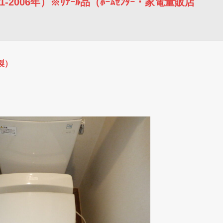
001-2006年）※ﾘﾃｰﾙ品（ﾎｰﾑｾﾝﾀｰ・家電量販店
製）