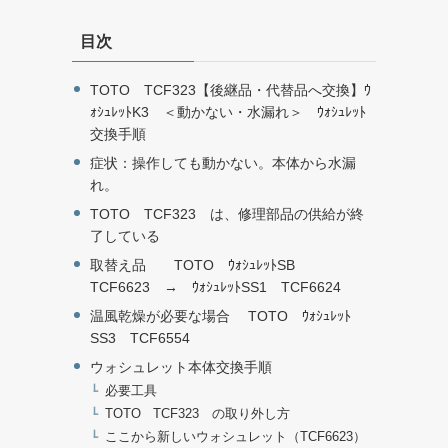
目次
TOTO TCF323【後継品・代替品へ交換】ｳ
ｫｼｭﾚｯﾄK3 ＜動かない・水漏れ＞ ｳｫｼｭﾚｯﾄ
交換手順
症状：操作しても動かない。本体から水漏
れ。
TOTO TCF323 は、修理部品の供給が終
了している
取替え品 TOTO ｳｫｼｭﾚｯﾄSB
TCF6623 → ｳｫｼｭﾚｯﾄSS1 TCF6624
温風乾燥が必要な場合 TOTO ｳｫｼｭﾚｯﾄ
SS3 TCF6554
ウォシュレット本体交換手順
必要工具
TOTO TCF323 の取り外し方
ここから新しいウォシュレット（TCF6623）