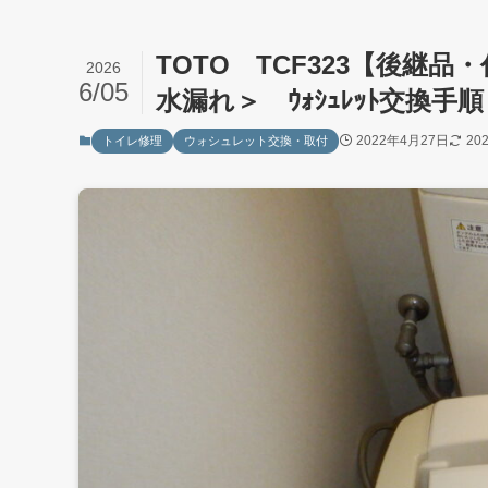
TOTO TCF323【後継品
2026
6/05
水漏れ＞ ｳｫｼｭﾚｯﾄ交換手順
2022年4月27日
20
トイレ修理
ウォシュレット交換・取付