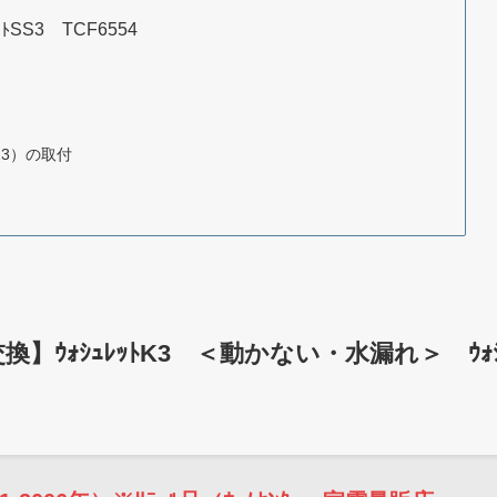
SS3 TCF6554
23）の取付
換】ｳｫｼｭﾚｯﾄK3 ＜動かない・水漏れ＞ ｳｫ