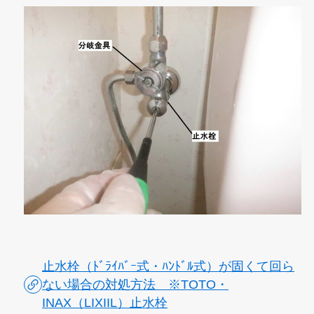
止水栓（ﾄﾞﾗｲﾊﾞｰ式・ﾊﾝﾄﾞﾙ式）が固くて回ら
ない場合の対処方法 ※TOTO・
INAX（LIXIIL）止水栓