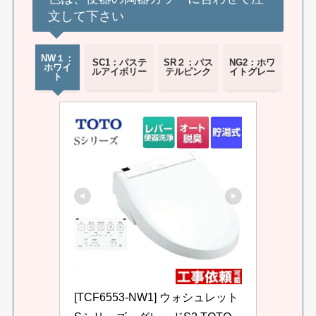
文して下さい
NW１：
SC1：パステ
SR２：パス
NG2：ホワ
ホワイ
ルアイボリー
テルピンク
イトグレー
ト
[TCF6553-NW1] ウォシュレット