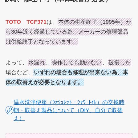
TOTO TCF371
は、
本体の生産終了（1995年）か
ら30年近く経過している為、メーカーの修理部品
は供給終了となっています。
よって、
水漏れ
、
操作しても動かない
、
破損した
場合など、
いずれの場合も修理が出来ない為、本
体の取替えが必要となります。
温水洗浄便座（ｳｫｼｭﾚｯﾄ・ｼｬﾜｰﾄｲﾚ）の交換時
期・取替え製品について（DIY、自分で取替
え）