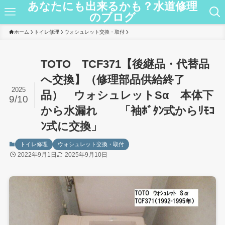
あなたにも出来るかも？水道修理
のブログ
ホーム
トイレ修理
ウォシュレット交換・取付
TOTO TCF371【後継品・代替品
へ交換】（修理部品供給終了
2025
品） ウォシュレットSα 本体下
9/10
から水漏れ 「袖ﾎﾞﾀﾝ式からﾘﾓｺ
ﾝ式に交換」
トイレ修理
ウォシュレット交換・取付
2022年9月1日
2025年9月10日