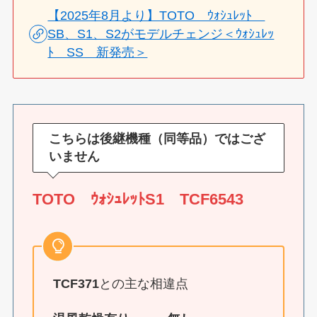
【2025年8月より】TOTO ｳｫｼｭﾚｯﾄ
SB、S1、S2がモデルチェンジ＜ｳｫｼｭﾚｯ
ﾄ SS 新発売＞
こちらは後継機種（同等品）ではござ
いません
TOTO ｳｫｼｭﾚｯﾄS1 TCF6543
TCF371
との主な相違点