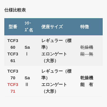
仕様比較表
ｼﾘｰ
型番
便座サイズ
特徴
ｽﾞ名
TCF3
レギュラー（標
60
Sa
準）
乾燥機
TCF3
Ⅰ
エロンゲート
能 無
61
（大形）
TCF3
レギュラー（標
70
Sa
準）
乾燥機
TCF3
Ⅱ
エロンゲート
能 有
71
（大形）