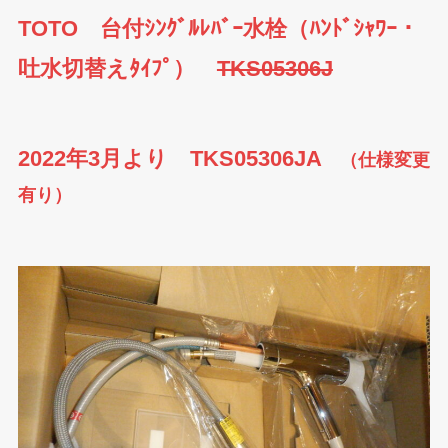
TOTO 台付ｼﾝｸﾞﾙﾚﾊﾞｰ水栓（ﾊﾝﾄﾞｼｬﾜｰ・
吐水切替えﾀｲﾌﾟ）
TKS05306J
2022年3月より TKS05306JA
（仕様変更
有り）