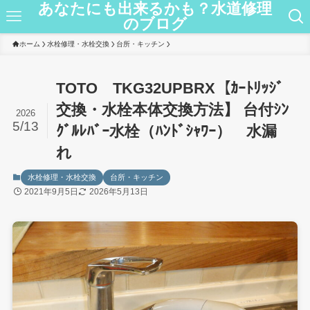
あなたにも出来るかも？水道修理
のブログ
ホーム
水栓修理・水栓交換
台所・キッチン
TOTO TKG32UPBRX【ｶｰﾄﾘｯｼﾞ
交換・水栓本体交換方法】 台付ｼﾝ
2026
5/13
ｸﾞﾙﾚﾊﾞｰ水栓（ﾊﾝﾄﾞｼｬﾜｰ） 水漏
れ
水栓修理・水栓交換
台所・キッチン
2021年9月5日
2026年5月13日