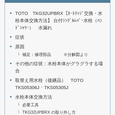
TOTO TKG32UPBRX【ｶｰﾄﾘｯｼﾞ交換・水
栓本体交換方法】 台付ｼﾝｸﾞﾙﾚﾊﾞｰ水栓（ﾊﾝ
ﾄﾞｼｬﾜｰ） 水漏れ
症状
原因
補足：修理部品 ※分解図より
その他の症状：水栓本体がグラグラする場
合
取替え用水栓（後継品） TOTO
TKS05306J ･ TKS05305J
水栓本体交換方法
必要工具
TKG32UPBRX の取り外し方