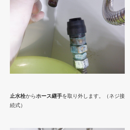
止水栓
から
ホース継手
を取り外します。（ネジ接
続式）