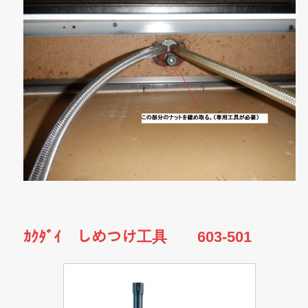
ｶｸﾀﾞｲ しめつけ工具 603-501