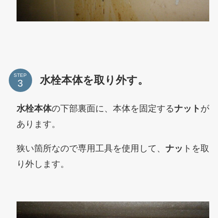
STEP
水栓本体を取り外す。
水栓本体
の下部裏面に、本体を固定する
ナット
が
あります。
狭い箇所なので専用工具を使用して、
ナッ
トを取
り外します。