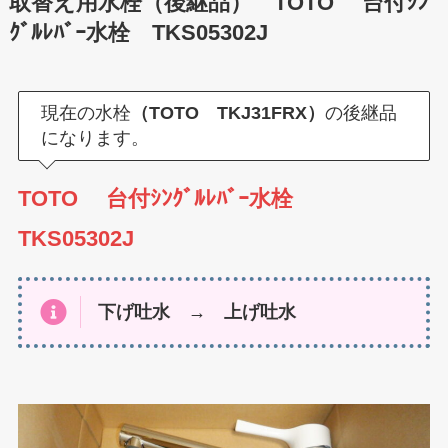
取替え用水栓（後継品） TOTO 台付ｼﾝ
ｸﾞﾙﾚﾊﾞｰ水栓 TKS05302J
現在の水栓
（TOTO TKJ31FRX）
の後継品
になります。
TOTO 台付ｼﾝｸﾞﾙﾚﾊﾞｰ水栓
TKS05302J
下げ吐水 → 上げ吐水