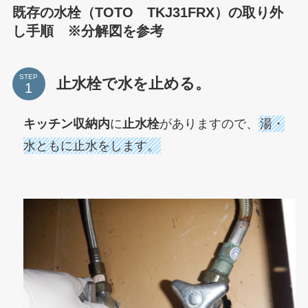
既存の水栓（TOTO TKJ31FRX）の取り外
し手順 ※分解図を参考
STEP
止水栓で水を止める。
キッチン収納内
に
止水栓
がありますので、
湯・
水ともに止水をします。