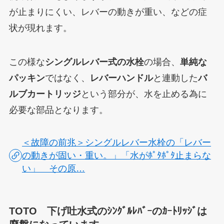
が止まりにくい、レバーの動きが重い、などの症
状が現れます。
この様な
シングルレバー式の水栓
の場合、
単純な
パッキン
ではなく、
レバーハンドル
と連動した
バ
ルブカートリッジ
という部分が、水を止める為に
必要な部品となります。
＜故障の前兆＞シングルレバー水栓の「レバー
の動きが固い・重い。」「水がﾎﾟﾀﾎﾟﾀ止まらな
い」 その原…
TOTO 下げ吐水式のｼﾝｸﾞﾙﾚﾊﾞｰのｶｰﾄﾘｯｼﾞは