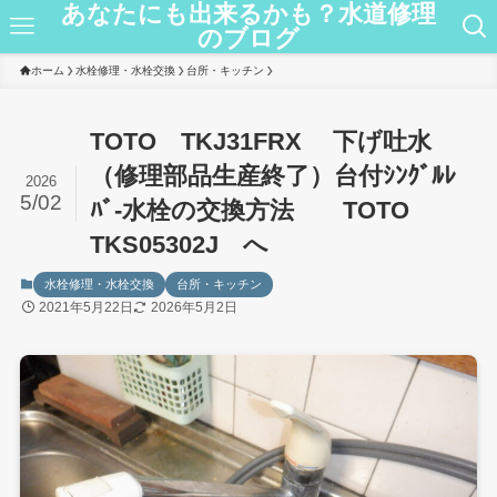
あなたにも出来るかも？水道修理
のブログ
ホーム
水栓修理・水栓交換
台所・キッチン
TOTO TKJ31FRX 下げ吐水
（修理部品生産終了）台付ｼﾝｸﾞﾙﾚ
2026
5/02
ﾊﾞ-水栓の交換方法 TOTO
TKS05302J へ
水栓修理・水栓交換
台所・キッチン
2021年5月22日
2026年5月2日