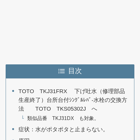
目次
TOTO TKJ31FRX 下げ吐水（修理部品
生産終了）台所台付ｼﾝｸﾞﾙﾚﾊﾞ-水栓の交換方
法 TOTO TKS05302J へ
類似品番 TKJ31DX も対象。
症状：水がポタポタと止まらない。