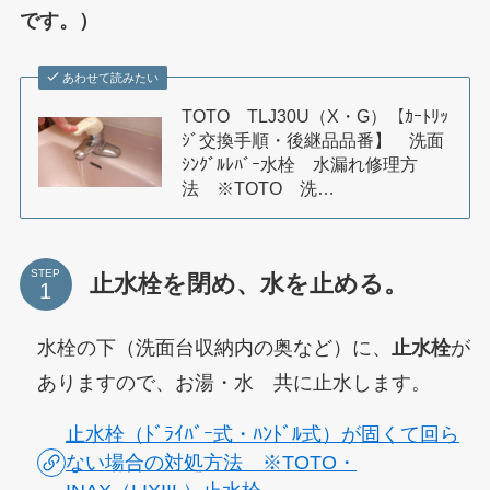
です。）
あわせて読みたい
TOTO TLJ30U（X・G）【ｶｰﾄﾘｯ
ｼﾞ交換手順・後継品品番】 洗面
ｼﾝｸﾞﾙﾚﾊﾞｰ水栓 水漏れ修理方
法 ※TOTO 洗…
STEP
止水栓を閉め、水を止める。
水栓の下（洗面台収納内の奥など）に、
止水栓
が
ありますので、お湯・水 共に止水します。
止水栓（ﾄﾞﾗｲﾊﾞｰ式・ﾊﾝﾄﾞﾙ式）が固くて回ら
ない場合の対処方法 ※TOTO・