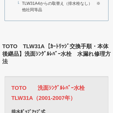
TLW31A4からの取替え（排水栓なし） ※
他社同等品
TOTO TLW31A【ｶｰﾄﾘｯｼﾞ交換手順・本体
後継品】洗面ｼﾝｸﾞﾙﾚﾊﾞｰ水栓 水漏れ修理方
法
TOTO 洗面ｼﾝｸﾞﾙﾚﾊﾞｰ水栓
TLW31A（2001-2007年）
排水ﾎﾟｯﾌﾟｱｯﾌﾟ式