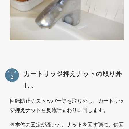
カートリッジ押えナットの取り外
STEP
し。
回転防止の
ストッパー
等を取り外し、
カートリッ
ジ押えナット
を反時計まわりに回します。
※本体の固定が緩いと、
ナット
を回す際に、供回