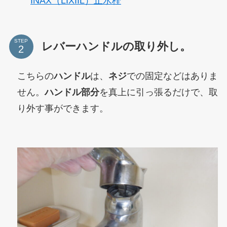
INAX（LIXIIL）止水栓
STEP
レバーハンドルの取り外し。
こちらの
ハンドル
は、
ネジ
での固定などはありま
せん。
ハンドル部分
を真上に引っ張るだけで、取
り外す事ができます。