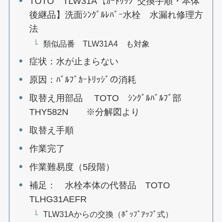
TOTO TLW31A【ｶｰﾄﾘｯｼﾞ交換手順・本体
後継品】洗面ｼﾝｸﾞﾙﾚﾊﾞｰ水栓 水漏れ修理方
法
類似品番 TLW31A4 も対象
症状：水が止まらない
原因：ﾊﾞﾙﾌﾞｶｰﾄﾘｯｼﾞの消耗
取替え用部品 TOTO ｼﾝｸﾞﾙﾊﾞﾙﾌﾞ部
THY582N ※分解図より
取替え手順
作業完了
作業難易度（5段階）
補足： 水栓本体の代替品 TOTO
TLHG31AEFR
TLW31Aからの交換（ﾎﾟｯﾌﾟｱｯﾌﾟ式）