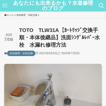
あなたにも出来るかも？水道修理
のブログ
ホーム
水栓修理・水栓交換
TOTO TLW31A【ｶｰﾄﾘｯｼﾞ交換手
2025
順・本体後継品】洗面ｼﾝｸﾞﾙﾚﾊﾞｰ水
7/06
栓 水漏れ修理方法
2021年8月5日
2025年7月6日
水栓修理・水栓交換