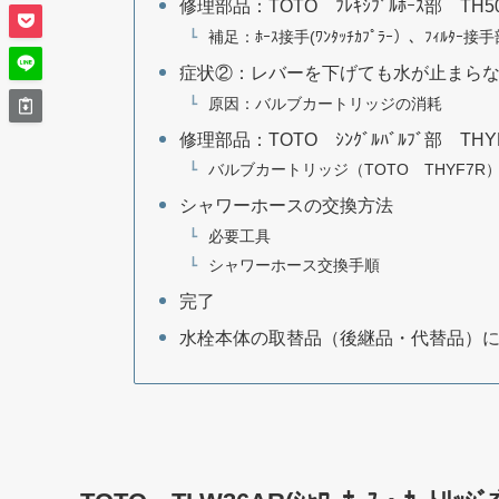
修理部品：TOTO ﾌﾚｷｼﾌﾞﾙﾎｰｽ部 T
補足：ﾎｰｽ接手(ﾜﾝﾀｯﾁｶﾌﾟﾗｰ）、ﾌｨﾙﾀｰ接
症状②：レバーを下げても水が止まら
原因：バルブカートリッジの消耗
修理部品：TOTO ｼﾝｸﾞﾙﾊﾞﾙﾌﾞ部 
バルブカートリッジ（TOTO THYF7
シャワーホースの交換方法
必要工具
シャワーホース交換手順
完了
水栓本体の取替品（後継品・代替品）