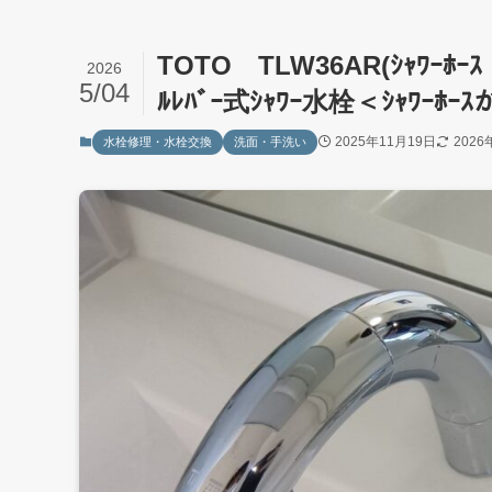
TOTO TLW36AR(ｼｬﾜｰ
2026
5/04
ﾙﾚﾊﾞｰ式ｼｬﾜｰ水栓＜ｼｬ
2025年11月19日
2026
水栓修理・水栓交換
洗面・手洗い