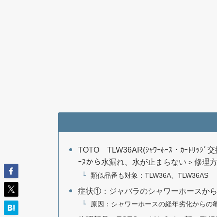
TOTO TLW36AR(ｼｬﾜｰﾎｰｽ・ｶｰﾄﾘｯ
ｰｽから水漏れ、水が止まらない＞修理
類似品番も対象：TLW36A、TLW36AS
症状①：ジャバラのシャワーホースか
原因：シャワーホースの経年劣化からの