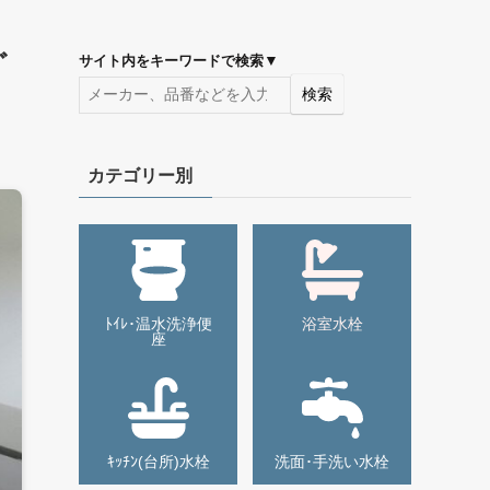
ﾞ
▼
サイト内をキーワードで検索
検索
カテゴリー別
ﾄｲﾚ･温水洗浄便
浴室水栓
座
ｷｯﾁﾝ(台所)水栓
洗面･手洗い水栓