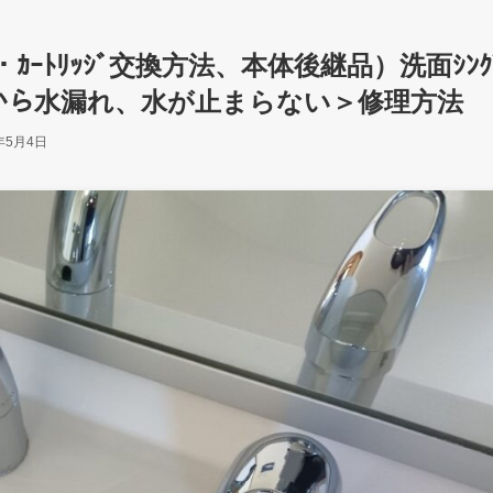
ﾎｰｽ・ｶｰﾄﾘｯｼﾞ交換方法、本体後継品）洗面ｼﾝｸ
ﾜｰﾎｰｽから水漏れ、水が止まらない＞修理方法
年5月4日