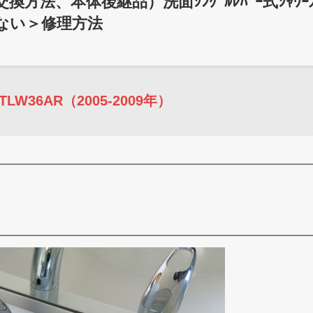
ｯｼﾞ交換方法、本体後継品）洗面ｼﾝｸﾞﾙﾚﾊﾞｰ式ｼｬﾜ
らない＞修理方法
TLW36AR（2005-2009年）