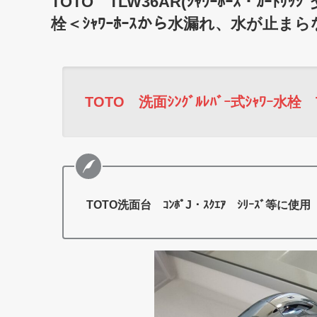
TOTO TLW36AR(ｼｬﾜｰﾎｰｽ・ｶｰﾄﾘ
栓＜ｼｬﾜｰﾎｰｽから水漏れ、水が止ま
TOTO 洗面ｼﾝｸﾞﾙﾚﾊﾞｰ式ｼｬﾜｰ水栓 
TOTO洗面台 ｺﾝﾎﾟJ・ｽｸｴｱ ｼﾘｰｽﾞ等に使用