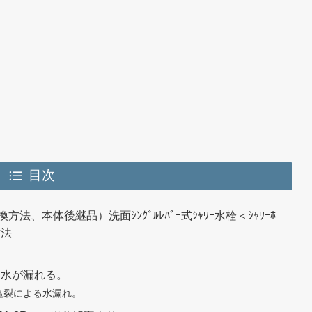
目次
ｼﾞ交換方法、本体後継品）洗面ｼﾝｸﾞﾙﾚﾊﾞｰ式ｼｬﾜｰ水栓＜ｼｬﾜｰﾎ
方法
ら水が漏れる。
亀裂による水漏れ。