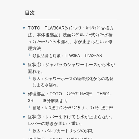
目次
TOTO TLW36AR(ｼｬﾜｰﾎｰｽ・ｶｰﾄﾘｯｼﾞ交換方
法、本体後継品）洗面ｼﾝｸﾞﾙﾚﾊﾞｰ式ｼｬﾜｰ水栓
＜ｼｬﾜｰﾎｰｽから水漏れ、水が止まらない＞修
理方法
類似品番も対象：TLW36A、TLW36AS
症状①：ジャバラのシャワーホースから水が
漏れる。
原因：シャワーホースの経年劣化からの亀裂
による水漏れ。
修理部品：TOTO ﾌﾚｷｼﾌﾞﾙﾎｰｽ部 TH501-
3R ※分解図より
補足：ﾎｰｽ接手(ﾜﾝﾀｯﾁｶﾌﾟﾗｰ）、ﾌｨﾙﾀｰ接手部
症状②：レバーを下げても水が止まらない。
レバーの動きが固い・重い。
原因：バルブカートリッジの消耗