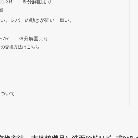
H501-3R ※分解図より
手部
ない。レバーの動きが固い・重い。
THYF7R ※分解図より
R）の交換方法はこちら
について