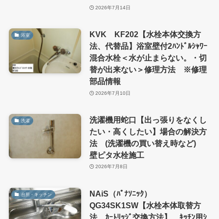
2026年7月14日
KVK KF202【水栓本体交換方
浴室
法、代替品】浴室壁付2ﾊﾝﾄﾞﾙｼｬﾜｰ
混合水栓＜水が止まらない。・切
替が出来ない＞修理方法 ※修理
部品情報
2026年7月10日
洗濯機用蛇口【出っ張りをなくし
洗濯
たい・高くしたい】場合の解決方
法 (洗濯機の買い替え時など)
壁ピタ水栓施工
2026年7月8日
NAiS（ﾊﾟﾅｿﾆｯｸ）
台所・キッチン
QG34SK1SW【水栓本体取替方
法、ｶｰﾄﾘｯｼﾞ交換方法】 ｷｯﾁﾝ用ｼ