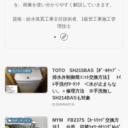
を、画像を使い分かりやすく解説していきます。
資格：給水装置工事主任技術者、1級管工事施工管
理技士
TOTO SH215BAS【ﾎﾞｰﾙﾀｯﾌﾟ・
ロータンク修理
排水弁制御筒ﾕﾆｯﾄ交換方法】 ﾄｲ
ﾚ手洗付ﾛｰﾀﾝｸ ＜水が止まらな
い。＞修理方法 ※手洗無し
SH214BASも対象
2026年8月7日
MYM FB237S【ｶｰﾄﾘｯｼﾞ交換方
台所・キッチン
法】 台所 切替ｼｬﾜｰ付ｼﾝｸﾞﾙﾚﾊﾞ