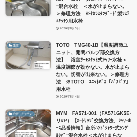
ｰ混合水栓 ＜水が止まらない。
＞修理方法 ※ﾀｶﾗｽﾀﾝﾀﾞｰﾄﾞ製ｼｽﾃ
ﾑｷｯﾁﾝ用水栓
2026年8月5日
TOTO TMG40-1B【温度調節ユ
浴室
ニット、開閉バルブ部交換方
法】 浴室ｻｰﾓｽﾀｯﾄ式ｼｬﾜｰ水栓＜
温度調節が効かない。水が止まら
ない。切替が出来ない。＞修理方
法 ※TOTO ﾕﾆｯﾄﾊﾞｽ「ﾊﾞｽﾋﾟｱ」
用水栓
2026年8月4日
MYM FA571-001（FA571GK5E-
台所・キッチン
リ#P）【ｶｰﾄﾘｯｼﾞ交換方法、ｼｬﾜｰﾎ
ｰｽ品番情報】台所ﾊﾝﾄﾞｼｬﾜｰ式ｼﾝｸﾞ
ﾙﾚﾊﾞｰ混合水栓＜水が止まらな